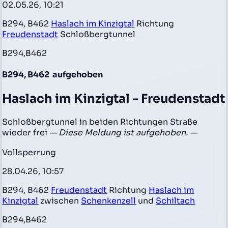
02.05.26, 10:21
B294, B462
Haslach im Kinzigtal
Richtung
Freudenstadt
Schloßbergtunnel
B294,B462
B294, B462
aufgehoben
Haslach im Kinzigtal - Freudenstadt
Schloßbergtunnel in beiden Richtungen Straße
wieder frei
— Diese Meldung ist aufgehoben. —
Vollsperrung
28.04.26, 10:57
B294, B462
Freudenstadt
Richtung
Haslach im
Kinzigtal
zwischen
Schenkenzell
und
Schiltach
B294,B462