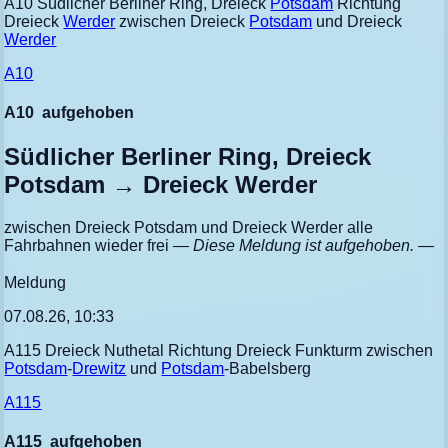
A10 Südlicher Berliner Ring, Dreieck
Potsdam
Richtung
Dreieck
Werder
zwischen Dreieck
Potsdam
und Dreieck
Werder
A10
A10
aufgehoben
Südlicher Berliner Ring, Dreieck
Potsdam → Dreieck Werder
zwischen Dreieck Potsdam und Dreieck Werder alle
Fahrbahnen wieder frei
— Diese Meldung ist aufgehoben. —
Meldung
07.08.26, 10:33
A115 Dreieck Nuthetal Richtung Dreieck Funkturm zwischen
Potsdam
-
Drewitz
und
Potsdam
-Babelsberg
A115
A115
aufgehoben