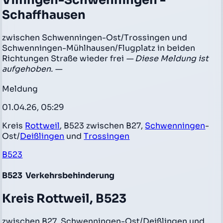
Villingen-Schwenningen -
Schaffhausen
zwischen Schwenningen-Ost/Trossingen und
Schwenningen-Mühlhausen/Flugplatz in beiden
Richtungen Straße wieder frei
— Diese Meldung ist
aufgehoben. —
Meldung
01.04.26, 05:29
Kreis
Rottweil
, B523 zwischen B27,
Schwenningen
-
Ost/
Deißlingen
und
Trossingen
B523
B523
Verkehrsbehinderung
Kreis Rottweil, B523
zwischen B27, Schwenningen-Ost/Deißlingen und