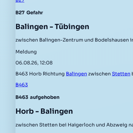
B27
B27
Gefahr
Balingen - Tübingen
zwischen Balingen-Zentrum und Bodelshausen i
Meldung
06.08.26, 12:08
B463 Horb Richtung
Balingen
zwischen
Stetten
B463
B463
aufgehoben
Horb - Balingen
zwischen Stetten bei Haigerloch und Abzweig n