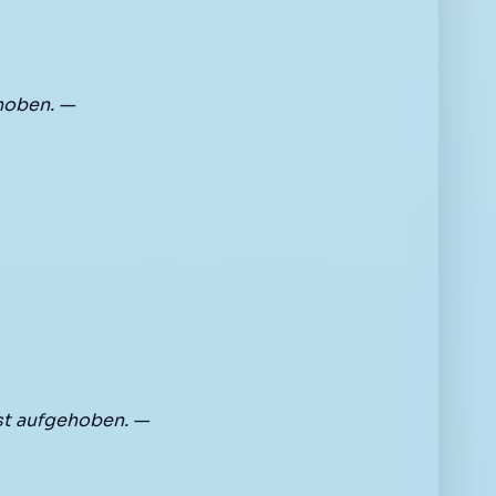
hoben. —
st aufgehoben. —