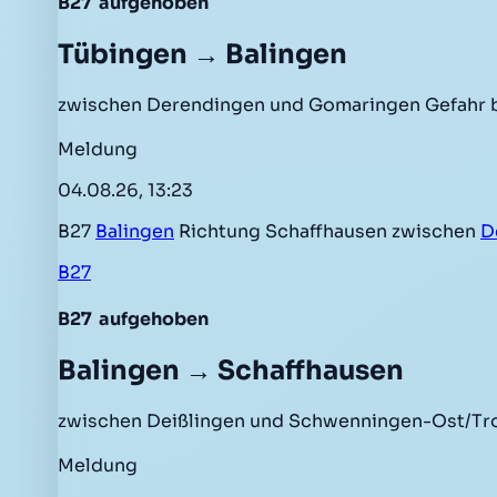
B27
aufgehoben
Tübingen → Balingen
zwischen Derendingen und Gomaringen Gefahr b
Meldung
04.08.26, 13:23
B27
Balingen
Richtung Schaffhausen zwischen
D
B27
B27
aufgehoben
Balingen → Schaffhausen
zwischen Deißlingen und Schwenningen-Ost/Tro
Meldung