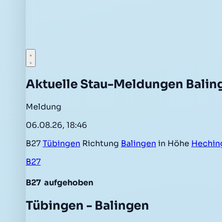
Aktuelle Stau-Meldungen Balin
Meldung
06.08.26, 18:46
B27
Tübingen
Richtung
Balingen
in Höhe
Hechin
B27
B27
aufgehoben
Tübingen - Balingen