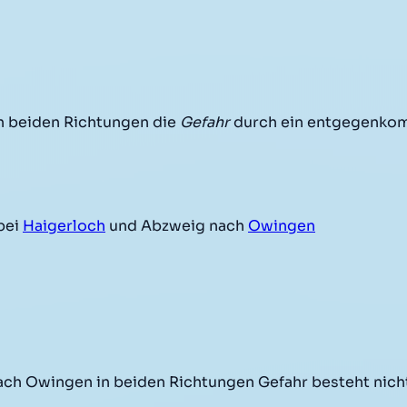
n beiden Richtungen die
Gefahr
durch ein entgegenkom
bei
Haigerloch
und Abzweig nach
Owingen
ach Owingen in beiden Richtungen Gefahr besteht nic