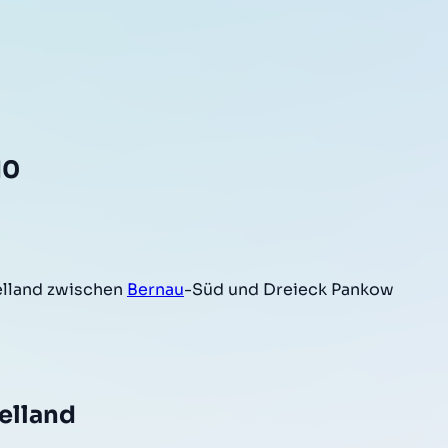
10
elland zwischen
Bernau
-Süd und Dreieck Pankow
elland