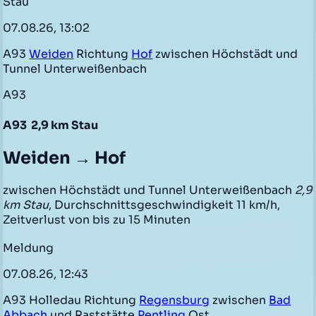
Stau
07.08.26, 13:02
A93
Weiden
Richtung
Hof
zwischen Höchstädt und
Tunnel Unterweißenbach
A93
A93
2,9 km Stau
Weiden → Hof
zwischen Höchstädt und Tunnel Unterweißenbach
2,9
km Stau
, Durchschnittsgeschwindigkeit 11 km/h,
Zeitverlust von bis zu 15 Minuten
Meldung
07.08.26, 12:43
A93 Holledau Richtung
Regensburg
zwischen
Bad
Abbach
und Raststätte
Pentling
Ost