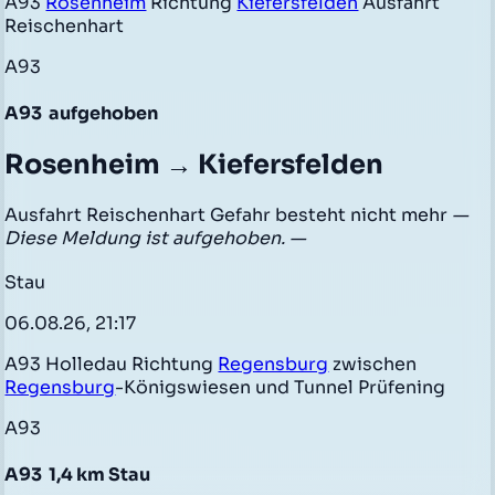
A93
Rosenheim
Richtung
Kiefersfelden
Ausfahrt
Reischenhart
A93
A93
aufgehoben
Rosenheim → Kiefersfelden
Ausfahrt Reischenhart Gefahr besteht nicht mehr
—
Diese Meldung ist aufgehoben. —
Stau
06.08.26, 21:17
A93 Holledau Richtung
Regensburg
zwischen
Regensburg
-Königswiesen und Tunnel Prüfening
A93
A93
1,4 km Stau