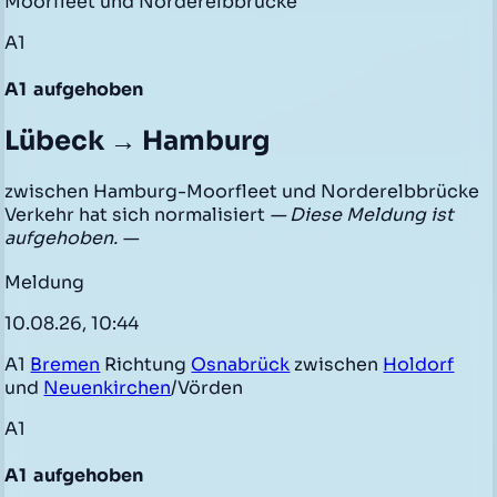
Moorfleet und Norderelbbrücke
A1
A1
aufgehoben
Lübeck → Hamburg
zwischen Hamburg-Moorfleet und Norderelbbrücke
Verkehr hat sich normalisiert
— Diese Meldung ist
aufgehoben. —
Meldung
10.08.26, 10:44
A1
Bremen
Richtung
Osnabrück
zwischen
Holdorf
und
Neuenkirchen
/Vörden
A1
A1
aufgehoben