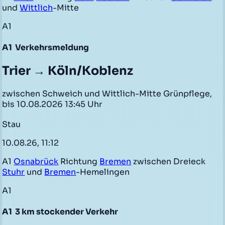
und
Wittlich
-Mitte
A1
A1
Verkehrsmeldung
Trier → Köln/Koblenz
zwischen Schweich und Wittlich-Mitte Grünpflege,
bis 10.08.2026 13:45 Uhr
Stau
10.08.26, 11:12
A1
Osnabrück
Richtung
Bremen
zwischen Dreieck
Stuhr
und
Bremen
-Hemelingen
A1
A1
3 km stockender Verkehr