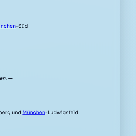
nchen
-Süd
en. —
berg und
München
-Ludwigsfeld