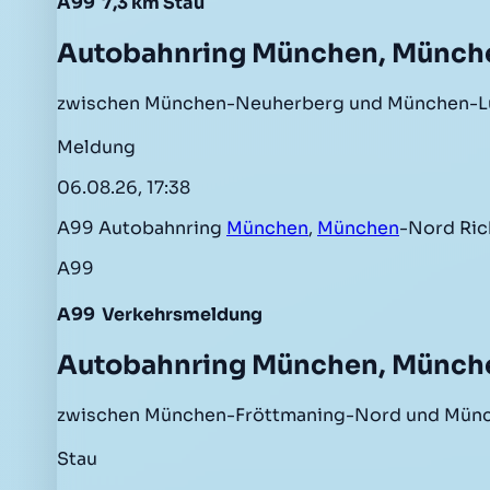
A99
7,3 km Stau
Autobahnring München, Münc
zwischen München-Neuherberg und München-L
Meldung
06.08.26, 17:38
A99 Autobahnring
München
,
München
-Nord Ri
A99
A99
Verkehrsmeldung
Autobahnring München, Münc
zwischen München-Fröttmaning-Nord und Münch
Stau