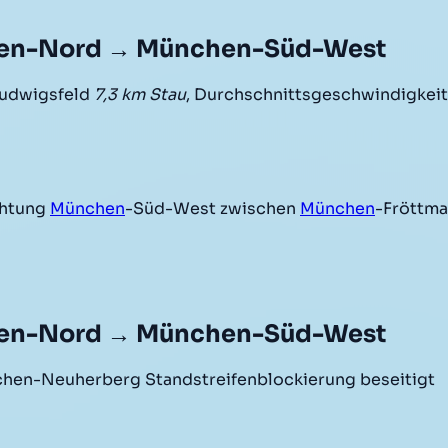
hen-Nord → München-Süd-West
udwigsfeld
7,3 km Stau
, Durchschnittsgeschwindigkeit 
chtung
München
-Süd-West zwischen
München
-Fröttm
hen-Nord → München-Süd-West
en-Neuherberg Standstreifenblockierung beseitigt