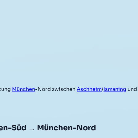
htung
München
-Nord zwischen
Aschheim
/
Ismaning
und
hen-Süd → München-Nord