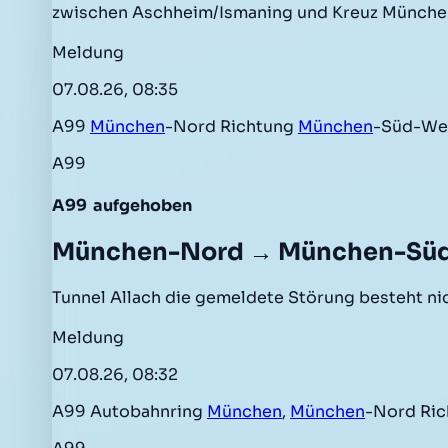
zwischen Aschheim/Ismaning und Kreuz Münche
Meldung
07.08.26, 08:35
A99
München
-Nord Richtung
München
-Süd-Wes
A99
A99
aufgehoben
München-Nord → München-Sü
Tunnel Allach die gemeldete Störung besteht n
Meldung
07.08.26, 08:32
A99 Autobahnring
München
,
München
-Nord Ri