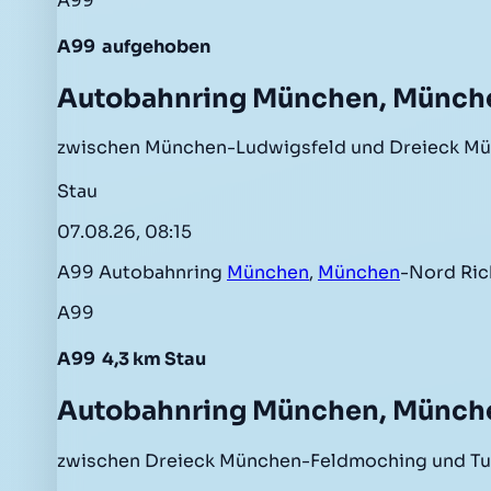
A99
A99
aufgehoben
Autobahnring München, Münc
zwischen München-Ludwigsfeld und Dreieck Mün
Stau
07.08.26, 08:15
A99 Autobahnring
München
,
München
-Nord Ri
A99
A99
4,3 km Stau
Autobahnring München, Münc
zwischen Dreieck München-Feldmoching und Tu