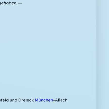
fgehoben. —
feld und Dreieck
München
-Allach