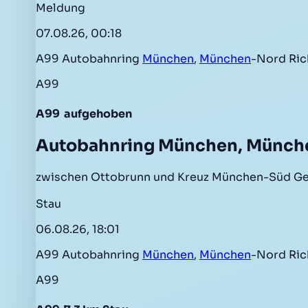
Meldung
07.08.26, 00:18
A99 Autobahnring
München
,
München
-Nord Ri
A99
A99
aufgehoben
Autobahnring München, Münc
zwischen Ottobrunn und Kreuz München-Süd Gef
Stau
06.08.26, 18:01
A99 Autobahnring
München
,
München
-Nord Ri
A99