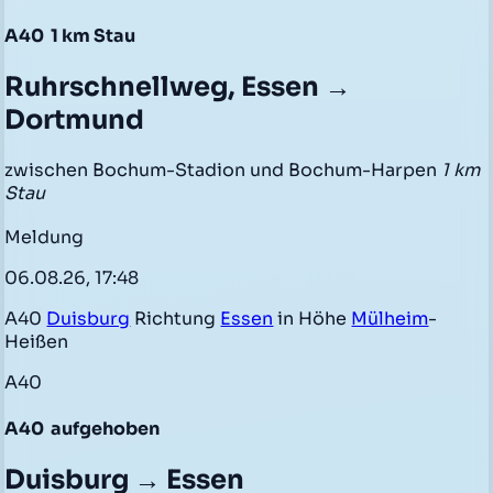
A40
1 km Stau
Ruhrschnellweg, Essen →
Dortmund
zwischen Bochum-Stadion und Bochum-Harpen
1 km
Stau
Meldung
06.08.26, 17:48
A40
Duisburg
Richtung
Essen
in Höhe
Mülheim
-
Heißen
A40
A40
aufgehoben
Duisburg → Essen