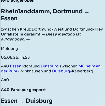
A40
aufgehoben
Rheinlanddamm, Dortmund →
Essen
zwischen Kreuz Dortmund-West und Dortmund-Kley
Unfallstelle geräumt
— Diese Meldung ist
aufgehoben. —
Meldung
05.08.26, 14:23
A40
Essen
Richtung
Duisburg
zwischen
Mülheim an
der Ruhr
-Winkhausen und
Duisburg
-Kaiserberg
A40
A40
Fahrspur gesperrt
Essen → Duisburg