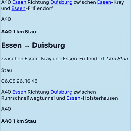
A40
Essen
Richtung
Duisburg
zwischen
Essen
-Kray
und
Essen
-Frillendorf
A40
A40
1 km Stau
Essen → Duisburg
zwischen Essen-Kray und Essen-Frillendorf
1 km Stau
Stau
06.08.26, 16:48
A40
Essen
Richtung
Duisburg
zwischen
Ruhrschnellwegtunnel und
Essen
-Holsterhausen
A40
A40
1 km Stau