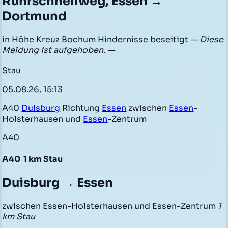
Ruhrschnellweg, Essen →
Dortmund
in Höhe Kreuz Bochum Hindernisse beseitigt
— Diese
Meldung ist aufgehoben. —
Stau
05.08.26, 15:13
A40
Duisburg
Richtung
Essen
zwischen
Essen
-
Holsterhausen und
Essen
-Zentrum
A40
A40
1 km Stau
Duisburg → Essen
zwischen Essen-Holsterhausen und Essen-Zentrum
1
km Stau