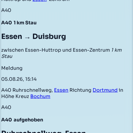
A40
A40
1 km Stau
Essen → Duisburg
zwischen Essen-Huttrop und Essen-Zentrum
1 km
Stau
Meldung
05.08.26, 15:14
A40 Ruhrschnellweg,
Essen
Richtung
Dortmund
in
Höhe Kreuz
Bochum
A40
A40
aufgehoben