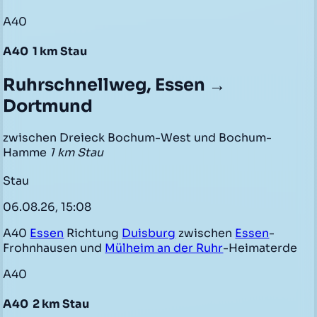
A40
A40
1 km Stau
Ruhrschnellweg, Essen →
Dortmund
zwischen Dreieck Bochum-West und Bochum-
Hamme
1 km Stau
Stau
06.08.26, 15:08
A40
Essen
Richtung
Duisburg
zwischen
Essen
-
Frohnhausen und
Mülheim an der Ruhr
-Heimaterde
A40
A40
2 km Stau