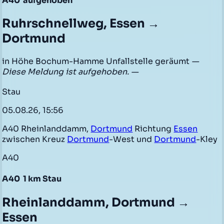
A40
aufgehoben
Ruhrschnellweg, Essen →
Dortmund
in Höhe Bochum-Hamme Unfallstelle geräumt
—
Diese Meldung ist aufgehoben. —
Stau
05.08.26, 15:56
A40 Rheinlanddamm,
Dortmund
Richtung
Essen
zwischen Kreuz
Dortmund
-West und
Dortmund
-Kley
A40
A40
1 km Stau
Rheinlanddamm, Dortmund →
Essen