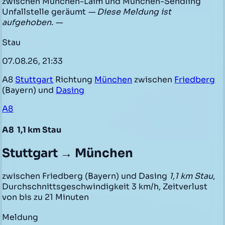
zwischen München-Laim und München-Sendling
Unfallstelle geräumt
— Diese Meldung ist
aufgehoben. —
Stau
07.08.26, 21:33
A8
Stuttgart
Richtung
München
zwischen
Friedberg
(Bayern) und
Dasing
A8
A8
1,1 km Stau
Stuttgart → München
zwischen Friedberg (Bayern) und Dasing
1,1 km Stau
,
Durchschnittsgeschwindigkeit 3 km/h, Zeitverlust
von bis zu 21 Minuten
Meldung