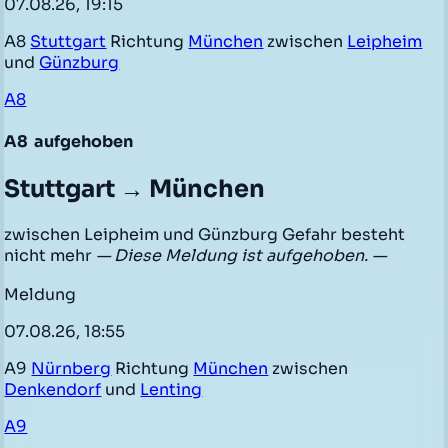
07.08.26, 19:15
A8
Stuttgart
Richtung
München
zwischen
Leipheim
und
Günzburg
A8
A8
aufgehoben
Stuttgart → München
zwischen Leipheim und Günzburg Gefahr besteht
nicht mehr
— Diese Meldung ist aufgehoben. —
Meldung
07.08.26, 18:55
A9
Nürnberg
Richtung
München
zwischen
Denkendorf
und
Lenting
A9