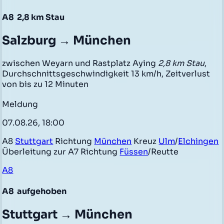
A8
2,8 km Stau
Salzburg → München
zwischen Weyarn und Rastplatz Aying
2,8 km Stau
,
Durchschnittsgeschwindigkeit 13 km/h, Zeitverlust
von bis zu 12 Minuten
Meldung
07.08.26, 18:00
A8
Stuttgart
Richtung
München
Kreuz
Ulm
/
Elchingen
Überleitung zur A7 Richtung
Füssen
/Reutte
A8
A8
aufgehoben
Stuttgart → München