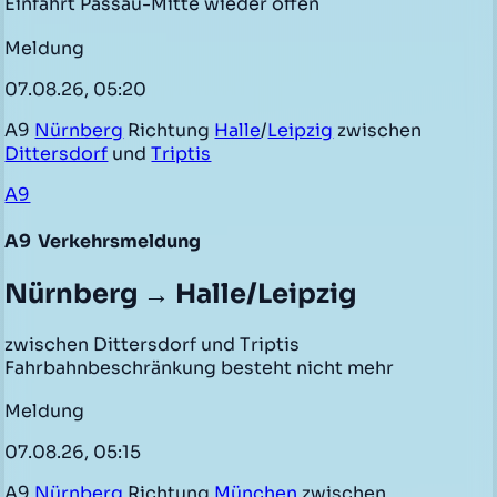
Einfahrt Passau-Mitte wieder offen
Meldung
07.08.26, 05:20
A9
Nürnberg
Richtung
Halle
/
Leipzig
zwischen
Dittersdorf
und
Triptis
A9
A9
Verkehrsmeldung
Nürnberg → Halle/Leipzig
zwischen Dittersdorf und Triptis
Fahrbahnbeschränkung besteht nicht mehr
Meldung
07.08.26, 05:15
A9
Nürnberg
Richtung
München
zwischen