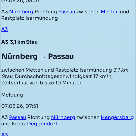
07.08.26, 08:01
A3
Nürnberg
Richtung
Passau
zwischen
Metten
und
Rastplatz Isarmündung
A3
A3
3,1 km Stau
Nürnberg → Passau
zwischen Metten und Rastplatz Isarmündung
3,1 km
Stau
, Durchschnittsgeschwindigkeit 17 km/h,
Zeitverlust von bis zu 10 Minuten
Meldung
07.08.26, 07:51
A3
Passau
Richtung
Nürnberg
zwischen
Hengersberg
und Kreuz
Deggendorf
A3