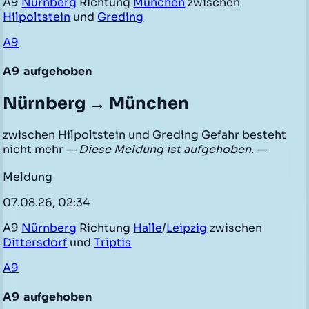
A9
Nürnberg
Richtung
München
zwischen
Hilpoltstein
und
Greding
A9
A9
aufgehoben
Nürnberg → München
zwischen Hilpoltstein und Greding Gefahr besteht
nicht mehr
— Diese Meldung ist aufgehoben. —
Meldung
07.08.26, 02:34
A9
Nürnberg
Richtung
Halle
/
Leipzig
zwischen
Dittersdorf
und
Triptis
A9
A9
aufgehoben