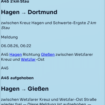
A45
2 km Stau
Hagen → Dortmund
zwischen Kreuz Hagen und Schwerte-Ergste
2 km
Stau
Meldung
06.08.26, 06:22
A45
Hagen
Richtung
Gießen
zwischen Wetzlarer
Kreuz und
Wetzlar
-Ost
A45
A45
aufgehoben
Hagen → Gießen
zwischen Wetzlarer Kreuz und Wetzlar-Ost Straße
wieder frei
— Diese Meldung ist aufgehoben. —