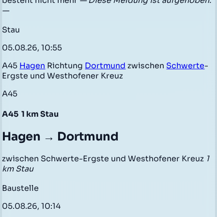
besteht nicht mehr
— Diese Meldung ist aufgehoben.
—
Stau
05.08.26, 10:55
A45
Hagen
Richtung
Dortmund
zwischen
Schwerte
-
Ergste und Westhofener Kreuz
A45
A45
1 km Stau
Hagen → Dortmund
zwischen Schwerte-Ergste und Westhofener Kreuz
1
km Stau
Baustelle
05.08.26, 10:14