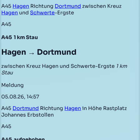
A45
Hagen
Richtung
Dortmund
zwischen Kreuz
Hagen
und
Schwerte
-Ergste
A45
A45
1 km Stau
Hagen → Dortmund
zwischen Kreuz Hagen und Schwerte-Ergste
1 km
Stau
Meldung
05.08.26, 14:57
A45
Dortmund
Richtung
Hagen
in Höhe Rastplatz
Johannes Erbstollen
A45
A45
aufgehoben