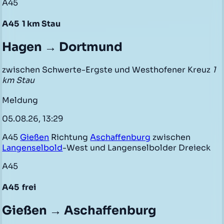
A45
A45
1 km Stau
Hagen → Dortmund
zwischen Schwerte-Ergste und Westhofener Kreuz
1
km Stau
Meldung
05.08.26, 13:29
A45
Gießen
Richtung
Aschaffenburg
zwischen
Langenselbold
-West und Langenselbolder Dreieck
A45
A45
frei
Gießen → Aschaffenburg