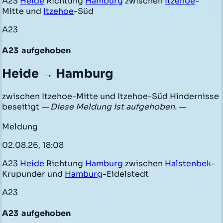
A23
Heide
Richtung
Hamburg
zwischen
Itzehoe
-
Mitte und
Itzehoe
-Süd
A23
A23
aufgehoben
Heide → Hamburg
zwischen Itzehoe-Mitte und Itzehoe-Süd Hindernisse
beseitigt
— Diese Meldung ist aufgehoben. —
Meldung
02.08.26, 18:08
A23
Heide
Richtung
Hamburg
zwischen
Halstenbek
-
Krupunder und
Hamburg
-Eidelstedt
A23
A23
aufgehoben