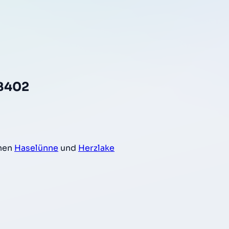
,B402
hen
Haselünne
und
Herzlake