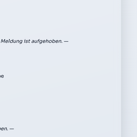
 Meldung ist aufgehoben. —
pe
ben. —