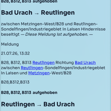
B28, B312, B313
aufgehoben
Bad Urach → Reutlingen
zwischen Metzingen-West/B28 und Reutlingen-
Sondelfingen/Industriegebiet In Laisen Hindernisse
beseitigt
— Diese Meldung ist aufgehoben. —
Meldung
21.07.26, 13:32
B28, B312, B313
Reutlingen
Richtung
Bad Urach
zwischen
Reutlingen
-Sondelfingen/Industriegebiet
In Laisen und
Metzingen
-West/B28
B28,B312,B313
B28, B312, B313
aufgehoben
Reutlingen → Bad Urach