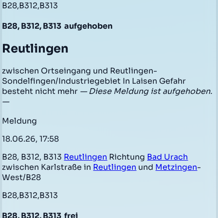
B28,B312,B313
B28, B312, B313
aufgehoben
Reutlingen
zwischen Ortseingang und Reutlingen-
Sondelfingen/Industriegebiet In Laisen Gefahr
besteht nicht mehr
— Diese Meldung ist aufgehoben.
—
Meldung
18.06.26, 17:58
B28, B312, B313
Reutlingen
Richtung
Bad Urach
zwischen Karlstraße in
Reutlingen
und
Metzingen
-
West/B28
B28,B312,B313
B28, B312, B313
frei