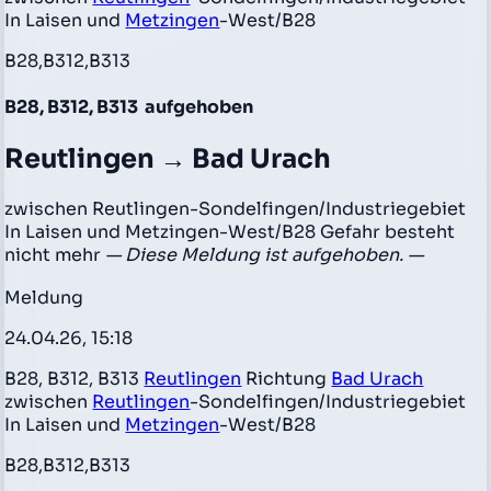
In Laisen und
Metzingen
-West/B28
B28,B312,B313
B28, B312, B313
aufgehoben
Reutlingen → Bad Urach
zwischen Reutlingen-Sondelfingen/Industriegebiet
In Laisen und Metzingen-West/B28 Gefahr besteht
nicht mehr
— Diese Meldung ist aufgehoben. —
Meldung
24.04.26, 15:18
B28, B312, B313
Reutlingen
Richtung
Bad Urach
zwischen
Reutlingen
-Sondelfingen/Industriegebiet
In Laisen und
Metzingen
-West/B28
B28,B312,B313