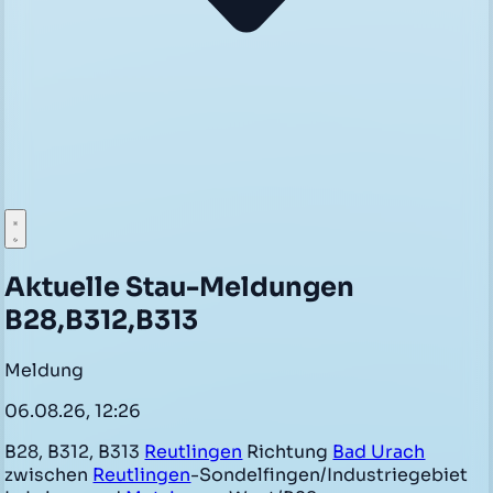
Aktuelle Stau-Meldungen
B28,B312,B313
Meldung
06.08.26, 12:26
B28, B312, B313
Reutlingen
Richtung
Bad Urach
zwischen
Reutlingen
-Sondelfingen/Industriegebiet