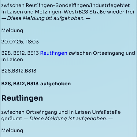
zwischen Reutlingen-Sondelfingen/Industriegebiet
In Laisen und Metzingen-West/B28 Straße wieder frei
— Diese Meldung ist aufgehoben. —
Meldung
20.07.26, 18:03
B28, B312, B313
Reutlingen
zwischen Ortseingang und
In Laisen
B28,B312,B313
B28, B312, B313
aufgehoben
Reutlingen
zwischen Ortseingang und In Laisen Unfallstelle
geräumt
— Diese Meldung ist aufgehoben. —
Meldung