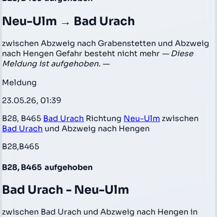
Neu-Ulm → Bad Urach
zwischen Abzweig nach Grabenstetten und Abzweig
nach Hengen Gefahr besteht nicht mehr
— Diese
Meldung ist aufgehoben. —
Meldung
23.05.26, 01:39
B28, B465
Bad Urach
Richtung
Neu-Ulm
zwischen
Bad Urach
und Abzweig nach Hengen
B28,B465
B28, B465
aufgehoben
Bad Urach - Neu-Ulm
zwischen Bad Urach und Abzweig nach Hengen in