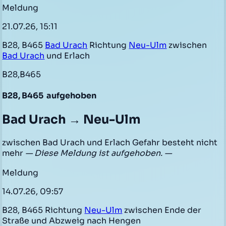
Meldung
21.07.26, 15:11
B28, B465
Bad Urach
Richtung
Neu-Ulm
zwischen
Bad Urach
und Erlach
B28,B465
B28, B465
aufgehoben
Bad Urach → Neu-Ulm
zwischen Bad Urach und Erlach Gefahr besteht nicht
mehr
— Diese Meldung ist aufgehoben. —
Meldung
14.07.26, 09:57
B28, B465 Richtung
Neu-Ulm
zwischen Ende der
Straße und Abzweig nach Hengen