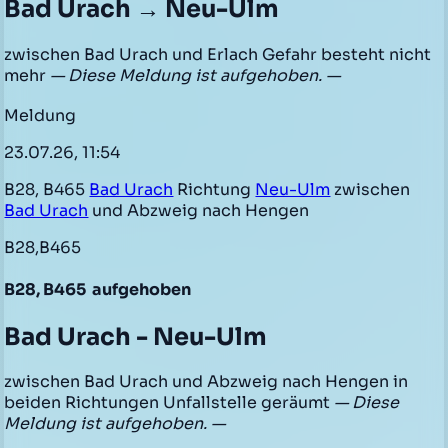
Bad Urach → Neu-Ulm
zwischen Bad Urach und Erlach Gefahr besteht nicht
mehr
— Diese Meldung ist aufgehoben. —
Meldung
23.07.26, 11:54
B28, B465
Bad Urach
Richtung
Neu-Ulm
zwischen
Bad Urach
und Abzweig nach Hengen
B28,B465
B28, B465
aufgehoben
Bad Urach - Neu-Ulm
zwischen Bad Urach und Abzweig nach Hengen in
beiden Richtungen Unfallstelle geräumt
— Diese
Meldung ist aufgehoben. —