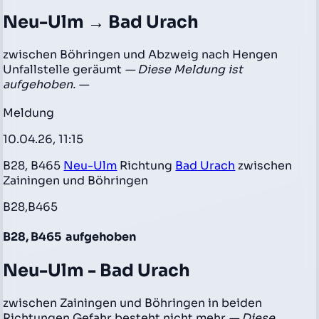
Neu-Ulm → Bad Urach
zwischen Böhringen und Abzweig nach Hengen
Unfallstelle geräumt
— Diese Meldung ist
aufgehoben. —
Meldung
10.04.26, 11:15
B28, B465
Neu-Ulm
Richtung
Bad Urach
zwischen
Zainingen und Böhringen
B28,B465
B28, B465
aufgehoben
Neu-Ulm - Bad Urach
zwischen Zainingen und Böhringen in beiden
Richtungen Gefahr besteht nicht mehr
— Diese