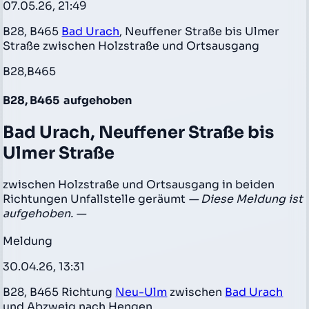
07.05.26, 21:49
B28, B465
Bad Urach
, Neuffener Straße bis Ulmer
Straße zwischen Holzstraße und Ortsausgang
B28,B465
B28, B465
aufgehoben
Bad Urach, Neuffener Straße bis
Ulmer Straße
zwischen Holzstraße und Ortsausgang in beiden
Richtungen Unfallstelle geräumt
— Diese Meldung ist
aufgehoben. —
Meldung
30.04.26, 13:31
B28, B465 Richtung
Neu-Ulm
zwischen
Bad Urach
und Abzweig nach Hengen