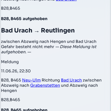
B28,B465
B28, B465
aufgehoben
Bad Urach → Reutlingen
zwischen Abzweig nach Hengen und Bad Urach
Gefahr besteht nicht mehr
— Diese Meldung ist
aufgehoben. —
Meldung
11.06.26, 22:30
B28, B465
Neu-Ulm
Richtung
Bad Urach
zwischen
Abzweig nach
Grabenstetten
und Abzweig nach
Hengen
B28,B465
B28, B465
aufgehoben