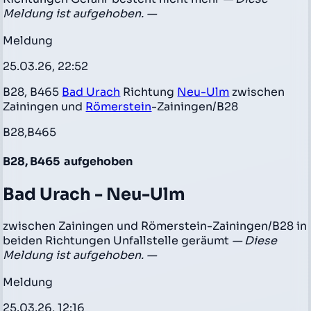
Meldung ist aufgehoben. —
Meldung
25.03.26, 22:52
B28, B465
Bad Urach
Richtung
Neu-Ulm
zwischen
Zainingen und
Römerstein
-Zainingen/B28
B28,B465
B28, B465
aufgehoben
Bad Urach - Neu-Ulm
zwischen Zainingen und Römerstein-Zainingen/B28 in
beiden Richtungen Unfallstelle geräumt
— Diese
Meldung ist aufgehoben. —
Meldung
25.03.26, 12:16