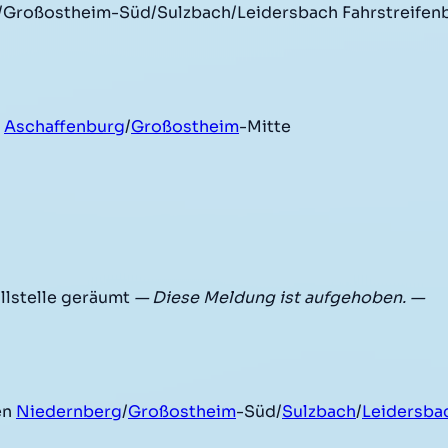
Großostheim-Süd/Sulzbach/Leidersbach Fahrstreifenb
t
Aschaffenburg
/
Großostheim
-Mitte
llstelle geräumt
— Diese Meldung ist aufgehoben. —
en
Niedernberg
/
Großostheim
-Süd/
Sulzbach
/
Leidersba