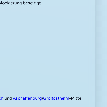
lockierung beseitigt
ch
und
Aschaffenburg
/
Großostheim
-Mitte