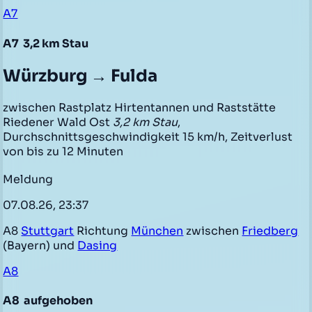
A7
A7
3,2 km Stau
Würzburg → Fulda
zwischen Rastplatz Hirtentannen und Raststätte
Riedener Wald Ost
3,2 km Stau
,
Durchschnittsgeschwindigkeit 15 km/h, Zeitverlust
von bis zu 12 Minuten
Meldung
07.08.26, 23:37
A8
Stuttgart
Richtung
München
zwischen
Friedberg
(Bayern) und
Dasing
A8
A8
aufgehoben