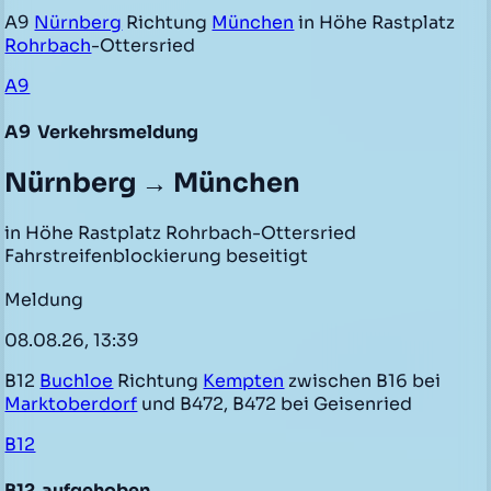
A9
Nürnberg
Richtung
München
in Höhe Rastplatz
Rohrbach
-Ottersried
A9
A9
Verkehrsmeldung
Nürnberg → München
in Höhe Rastplatz Rohrbach-Ottersried
Fahrstreifenblockierung beseitigt
Meldung
08.08.26, 13:39
B12
Buchloe
Richtung
Kempten
zwischen B16 bei
Marktoberdorf
und B472, B472 bei Geisenried
B12
B12
aufgehoben