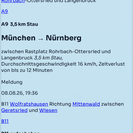
Rohrbach
-Ottersried und Langenbruck
A9
A9
3,5 km Stau
München → Nürnberg
zwischen Rastplatz Rohrbach-Ottersried und
Langenbruck
3,5 km Stau
,
Durchschnittsgeschwindigkeit 16 km/h, Zeitverlust
von bis zu 12 Minuten
Meldung
08.08.26, 19:36
B11
Wolfratshausen
Richtung
Mittenwald
zwischen
Geretsried
und
Wiesen
B11