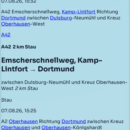
07.08.26, 15:32
A42 Emscherschnellweg,
Kamp-Lintfort
Richtung
Dortmund
zwischen
Duisburg
-Neumühl und Kreuz
Oberhausen
-West
A42
A42
2 km Stau
Emscherschnellweg, Kamp-
Lintfort → Dortmund
zwischen Duisburg-Neumühl und Kreuz Oberhausen-
West
2 km Stau
Stau
07.08.26, 15:25
A2
Oberhausen
Richtung
Dortmund
zwischen Kreuz
Oberhausen
und
Oberhausen
-Königshardt