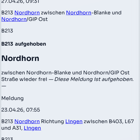
27.04.26, 09:31
B213
Nordhorn
zwischen
Nordhorn
-Blanke und
Nordhorn
/GIP Ost
B213
B213
aufgehoben
Nordhorn
zwischen Nordhorn-Blanke und Nordhorn/GIP Ost
Straße wieder frei
— Diese Meldung ist aufgehoben.
—
Meldung
23.04.26, 07:55
B213
Nordhorn
Richtung
Lingen
zwischen B403, L67
und A31,
Lingen
B213