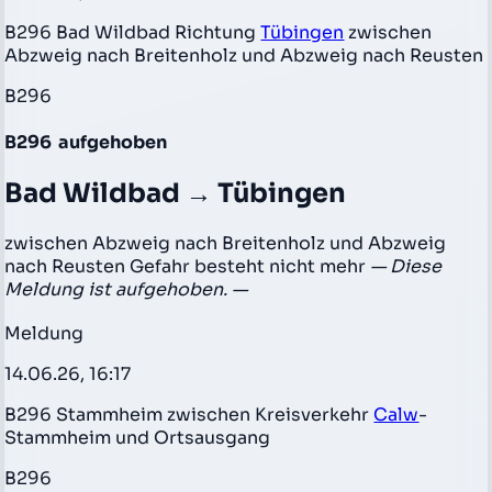
B296 Bad Wildbad Richtung
Tübingen
zwischen
Abzweig nach Breitenholz und Abzweig nach Reusten
B296
B296
aufgehoben
Bad Wildbad → Tübingen
zwischen Abzweig nach Breitenholz und Abzweig
nach Reusten Gefahr besteht nicht mehr
— Diese
Meldung ist aufgehoben. —
Meldung
14.06.26, 16:17
B296 Stammheim zwischen Kreisverkehr
Calw
-
Stammheim und Ortsausgang
B296