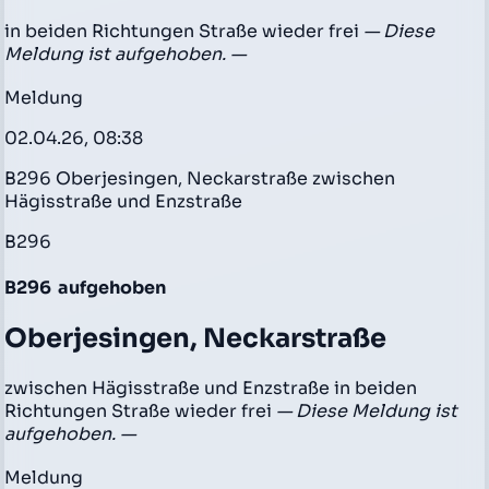
in beiden Richtungen Straße wieder frei
— Diese
Meldung ist aufgehoben. —
Meldung
02.04.26, 08:38
B296 Oberjesingen, Neckarstraße zwischen
Hägisstraße und Enzstraße
B296
B296
aufgehoben
Oberjesingen, Neckarstraße
zwischen Hägisstraße und Enzstraße in beiden
Richtungen Straße wieder frei
— Diese Meldung ist
aufgehoben. —
Meldung