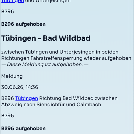
Tübingen
und Unterjesingen
B296
B296
aufgehoben
Tübingen - Bad Wildbad
zwischen Tübingen und Unterjesingen in beiden
Richtungen Fahrstreifensperrung wieder aufgehoben
— Diese Meldung ist aufgehoben. —
Meldung
30.06.26, 14:36
B296
Tübingen
Richtung Bad Wildbad zwischen
Abzweig nach Siehdichfür und Calmbach
B296
B296
aufgehoben