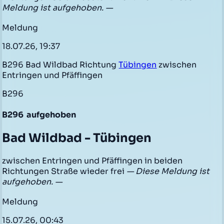
Meldung ist aufgehoben. —
Meldung
18.07.26, 19:37
B296 Bad Wildbad Richtung
Tübingen
zwischen
Entringen und Pfäffingen
B296
B296
aufgehoben
Bad Wildbad - Tübingen
zwischen Entringen und Pfäffingen in beiden
Richtungen Straße wieder frei
— Diese Meldung ist
aufgehoben. —
Meldung
15.07.26, 00:43