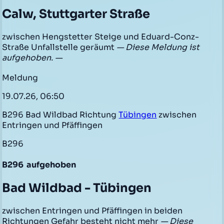
Calw, Stuttgarter Straße
zwischen Hengstetter Steige und Eduard-Conz-
Straße Unfallstelle geräumt
— Diese Meldung ist
aufgehoben. —
Meldung
19.07.26, 06:50
B296 Bad Wildbad Richtung
Tübingen
zwischen
Entringen und Pfäffingen
B296
B296
aufgehoben
Bad Wildbad - Tübingen
zwischen Entringen und Pfäffingen in beiden
Richtungen Gefahr besteht nicht mehr
— Diese