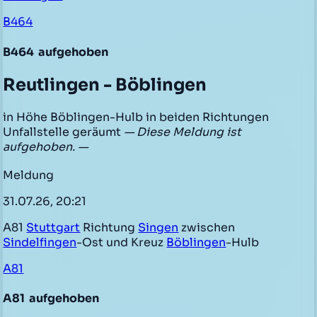
B464
B464
aufgehoben
Reutlingen - Böblingen
in Höhe Böblingen-Hulb in beiden Richtungen
Unfallstelle geräumt
— Diese Meldung ist
aufgehoben. —
Meldung
31.07.26, 20:21
A81
Stuttgart
Richtung
Singen
zwischen
Sindelfingen
-Ost und Kreuz
Böblingen
-Hulb
A81
A81
aufgehoben