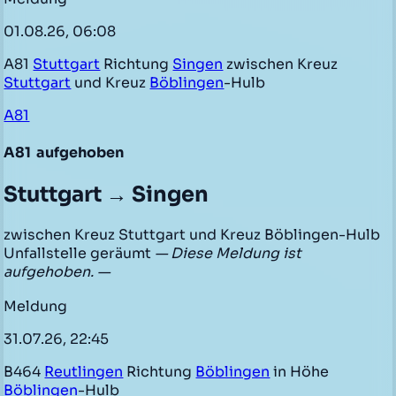
01.08.26, 06:08
A81
Stuttgart
Richtung
Singen
zwischen Kreuz
Stuttgart
und Kreuz
Böblingen
-Hulb
A81
A81
aufgehoben
Stuttgart → Singen
zwischen Kreuz Stuttgart und Kreuz Böblingen-Hulb
Unfallstelle geräumt
— Diese Meldung ist
aufgehoben. —
Meldung
31.07.26, 22:45
B464
Reutlingen
Richtung
Böblingen
in Höhe
Böblingen
-Hulb