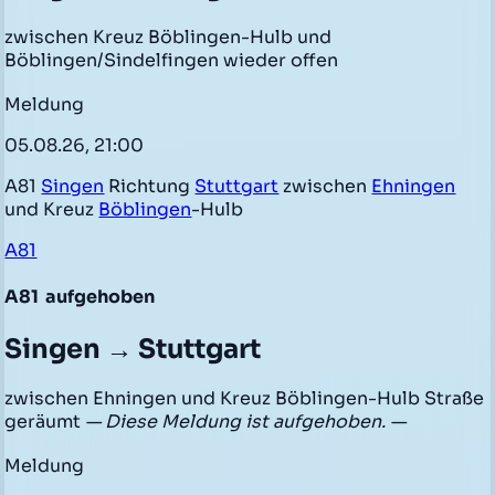
zwischen Kreuz Böblingen-Hulb und
Böblingen/Sindelfingen wieder offen
Meldung
05.08.26, 21:00
A81
Singen
Richtung
Stuttgart
zwischen
Ehningen
und Kreuz
Böblingen
-Hulb
A81
A81
aufgehoben
Singen → Stuttgart
zwischen Ehningen und Kreuz Böblingen-Hulb Straße
geräumt
— Diese Meldung ist aufgehoben. —
Meldung