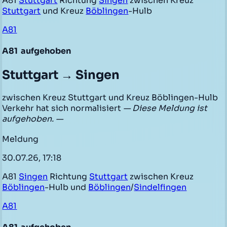
A81
Stuttgart
Richtung
Singen
zwischen Kreuz
Stuttgart
und Kreuz
Böblingen
-Hulb
A81
A81
aufgehoben
Stuttgart → Singen
zwischen Kreuz Stuttgart und Kreuz Böblingen-Hulb
Verkehr hat sich normalisiert
— Diese Meldung ist
aufgehoben. —
Meldung
30.07.26, 17:18
A81
Singen
Richtung
Stuttgart
zwischen Kreuz
Böblingen
-Hulb und
Böblingen
/
Sindelfingen
A81