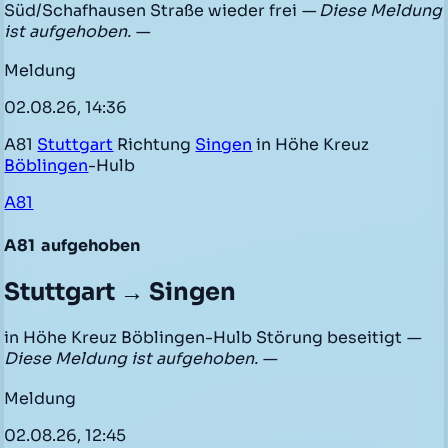
Süd/Schafhausen Straße wieder frei
— Diese Meldung
ist aufgehoben. —
Meldung
02.08.26, 14:36
A81
Stuttgart
Richtung
Singen
in Höhe Kreuz
Böblingen
-Hulb
A81
A81
aufgehoben
Stuttgart → Singen
in Höhe Kreuz Böblingen-Hulb Störung beseitigt
—
Diese Meldung ist aufgehoben. —
Meldung
02.08.26, 12:45