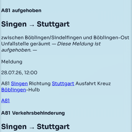
A81
aufgehoben
Singen → Stuttgart
zwischen Böblingen/Sindelfingen und Böblingen-Ost
Unfallstelle geräumt
— Diese Meldung ist
aufgehoben. —
Meldung
28.07.26, 12:00
A81
Singen
Richtung
Stuttgart
Ausfahrt Kreuz
Böblingen
-Hulb
A81
A81
Verkehrsbehinderung
Singen → Stuttgart