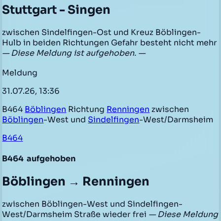
Stuttgart - Singen
zwischen Sindelfingen-Ost und Kreuz Böblingen-
Hulb in beiden Richtungen Gefahr besteht nicht mehr
— Diese Meldung ist aufgehoben. —
Meldung
31.07.26, 13:36
B464
Böblingen
Richtung
Renningen
zwischen
Böblingen
-West und
Sindelfingen
-West/Darmsheim
B464
B464
aufgehoben
Böblingen → Renningen
zwischen Böblingen-West und Sindelfingen-
West/Darmsheim Straße wieder frei
— Diese Meldung