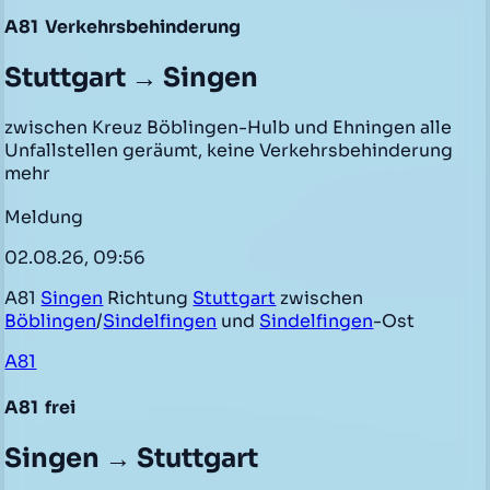
A81
Verkehrsbehinderung
Stuttgart → Singen
zwischen Kreuz Böblingen-Hulb und Ehningen alle
Unfallstellen geräumt, keine Verkehrsbehinderung
mehr
Meldung
02.08.26, 09:56
A81
Singen
Richtung
Stuttgart
zwischen
Böblingen
/
Sindelfingen
und
Sindelfingen
-Ost
A81
A81
frei
Singen → Stuttgart