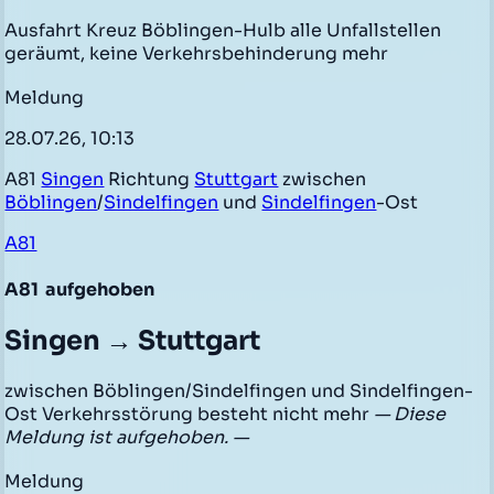
Ausfahrt Kreuz Böblingen-Hulb alle Unfallstellen
geräumt, keine Verkehrsbehinderung mehr
Meldung
28.07.26, 10:13
A81
Singen
Richtung
Stuttgart
zwischen
Böblingen
/
Sindelfingen
und
Sindelfingen
-Ost
A81
A81
aufgehoben
Singen → Stuttgart
zwischen Böblingen/Sindelfingen und Sindelfingen-
Ost Verkehrsstörung besteht nicht mehr
— Diese
Meldung ist aufgehoben. —
Meldung