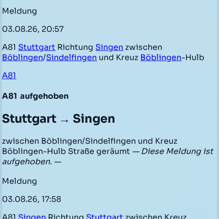
Meldung
03.08.26, 20:57
A81
Stuttgart
Richtung
Singen
zwischen
Böblingen
/
Sindelfingen
und Kreuz
Böblingen
-Hulb
A81
A81
aufgehoben
Stuttgart → Singen
zwischen Böblingen/Sindelfingen und Kreuz
Böblingen-Hulb Straße geräumt
— Diese Meldung ist
aufgehoben. —
Meldung
03.08.26, 17:58
A81
Singen
Richtung
Stuttgart
zwischen Kreuz