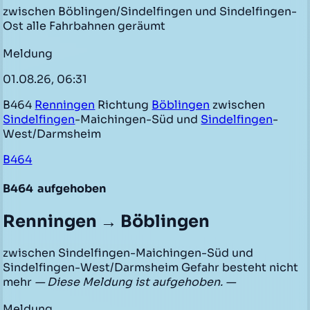
zwischen Böblingen/Sindelfingen und Sindelfingen-
Ost alle Fahrbahnen geräumt
Meldung
01.08.26, 06:31
B464
Renningen
Richtung
Böblingen
zwischen
Sindelfingen
-Maichingen-Süd und
Sindelfingen
-
West/Darmsheim
B464
B464
aufgehoben
Renningen → Böblingen
zwischen Sindelfingen-Maichingen-Süd und
Sindelfingen-West/Darmsheim Gefahr besteht nicht
mehr
— Diese Meldung ist aufgehoben. —
Meldung