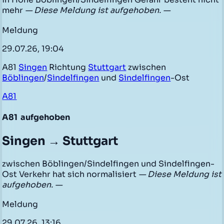
mehr
— Diese Meldung ist aufgehoben. —
Meldung
29.07.26, 19:04
A81
Singen
Richtung
Stuttgart
zwischen
Böblingen
/
Sindelfingen
und
Sindelfingen
-Ost
A81
A81
aufgehoben
Singen → Stuttgart
zwischen Böblingen/Sindelfingen und Sindelfingen-
Ost Verkehr hat sich normalisiert
— Diese Meldung ist
aufgehoben. —
Meldung
29.07.26, 13:16