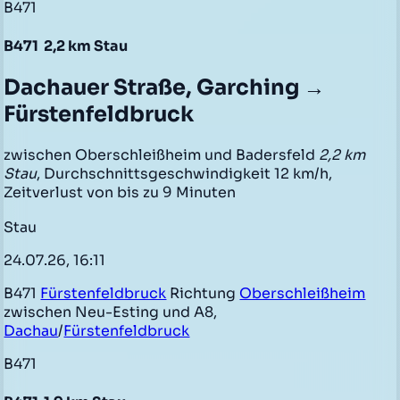
B471
B471
2,2 km Stau
Dachauer Straße, Garching →
Fürstenfeldbruck
zwischen Oberschleißheim und Badersfeld
2,2 km
Stau
, Durchschnittsgeschwindigkeit 12 km/h,
Zeitverlust von bis zu 9 Minuten
Stau
24.07.26, 16:11
B471
Fürstenfeldbruck
Richtung
Oberschleißheim
zwischen Neu-Esting und A8,
Dachau
/
Fürstenfeldbruck
B471