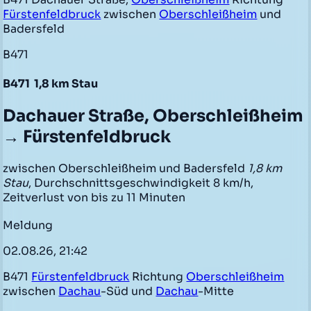
Fürstenfeldbruck
zwischen
Oberschleißheim
und
Badersfeld
B471
B471
1,8 km Stau
Dachauer Straße, Oberschleißheim
→ Fürstenfeldbruck
zwischen Oberschleißheim und Badersfeld
1,8 km
Stau
, Durchschnittsgeschwindigkeit 8 km/h,
Zeitverlust von bis zu 11 Minuten
Meldung
02.08.26, 21:42
B471
Fürstenfeldbruck
Richtung
Oberschleißheim
zwischen
Dachau
-Süd und
Dachau
-Mitte