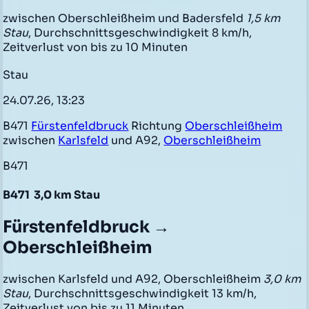
zwischen Oberschleißheim und Badersfeld
1,5 km
Stau
, Durchschnittsgeschwindigkeit 8 km/h,
Zeitverlust von bis zu 10 Minuten
Stau
24.07.26, 13:23
B471
Fürstenfeldbruck
Richtung
Oberschleißheim
zwischen
Karlsfeld
und A92,
Oberschleißheim
B471
B471
3,0 km Stau
Fürstenfeldbruck →
Oberschleißheim
zwischen Karlsfeld und A92, Oberschleißheim
3,0 km
Stau
, Durchschnittsgeschwindigkeit 13 km/h,
Zeitverlust von bis zu 11 Minuten