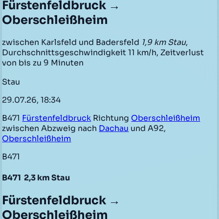
Fürstenfeldbruck →
Oberschleißheim
zwischen Karlsfeld und Badersfeld
1,9 km Stau
,
Durchschnittsgeschwindigkeit 11 km/h, Zeitverlust
von bis zu 9 Minuten
Stau
29.07.26, 18:34
B471
Fürstenfeldbruck
Richtung
Oberschleißheim
zwischen Abzweig nach
Dachau
und A92,
Oberschleißheim
B471
B471
2,3 km Stau
Fürstenfeldbruck →
Oberschleißheim