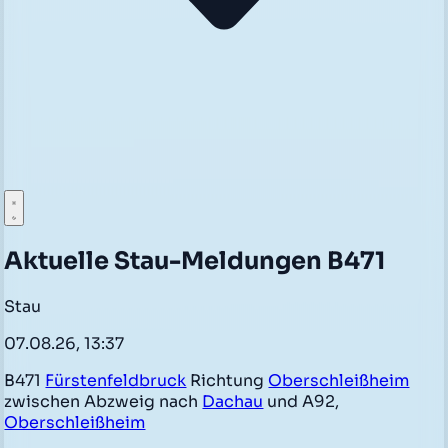
Aktuelle Stau-Meldungen B471
Stau
07.08.26, 13:37
B471
Fürstenfeldbruck
Richtung
Oberschleißheim
zwischen Abzweig nach
Dachau
und A92,
Oberschleißheim