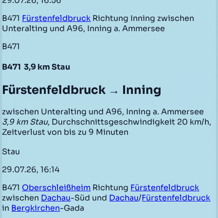
29.07.26, 16:56
B471
Fürstenfeldbruck
Richtung Inning zwischen
Unteralting und A96, Inning a. Ammersee
B471
B471
3,9 km Stau
Fürstenfeldbruck → Inning
zwischen Unteralting und A96, Inning a. Ammersee
3,9 km Stau
, Durchschnittsgeschwindigkeit 20 km/h,
Zeitverlust von bis zu 9 Minuten
Stau
29.07.26, 16:14
B471
Oberschleißheim
Richtung
Fürstenfeldbruck
zwischen
Dachau
-Süd und
Dachau
/
Fürstenfeldbruck
in
Bergkirchen
-Gada