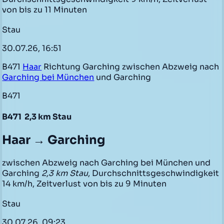
von bis zu 11 Minuten
Stau
30.07.26, 16:51
B471
Haar
Richtung Garching zwischen Abzweig nach
Garching bei München
und Garching
B471
B471
2,3 km Stau
Haar → Garching
zwischen Abzweig nach Garching bei München und
Garching
2,3 km Stau
, Durchschnittsgeschwindigkeit
14 km/h, Zeitverlust von bis zu 9 Minuten
Stau
30.07.26, 09:23