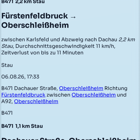
B471
2,2 km Stau
Fürstenfeldbruck →
Oberschleißheim
zwischen Karlsfeld und Abzweig nach Dachau
2,2 km
Stau
, Durchschnittsgeschwindigkeit 11 km/h,
Zeitverlust von bis zu 11 Minuten
Stau
06.08.26, 17:33
B471 Dachauer Straße,
Oberschleißheim
Richtung
Fürstenfeldbruck
zwischen
Oberschleißheim
und
A92,
Oberschleißheim
B471
B471
1,1 km Stau