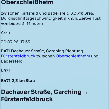
Oberschleißheim
zwischen Karlsfeld und Badersfeld
3,3 km Stau
,
Durchschnittsgeschwindigkeit 9 km/h, Zeitverlust
von bis zu 21 Minuten
Stau
30.07.26, 17:33
B471 Dachauer Straße, Garching Richtung
Fürstenfeldbruck
zwischen
Oberschleißheim
und
Badersfeld
B471
B471
2,3 km Stau
Dachauer Straße, Garching →
Fürstenfeldbruck