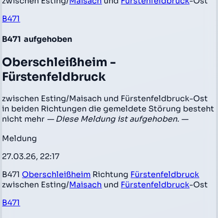
zwischen Esting/
Maisach
und
Fürstenfeldbruck
-Ost
B471
B471
aufgehoben
Oberschleißheim -
Fürstenfeldbruck
zwischen Esting/Maisach und Fürstenfeldbruck-Ost
in beiden Richtungen die gemeldete Störung besteht
nicht mehr
— Diese Meldung ist aufgehoben. —
Meldung
27.03.26, 22:17
B471
Oberschleißheim
Richtung
Fürstenfeldbruck
zwischen Esting/
Maisach
und
Fürstenfeldbruck
-Ost
B471