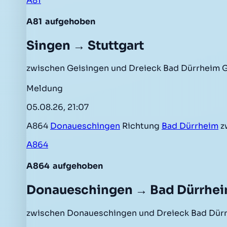
A81
A81
aufgehoben
Singen → Stuttgart
zwischen Geisingen und Dreieck Bad Dürrheim G
Meldung
05.08.26, 21:07
A864
Donaueschingen
Richtung
Bad Dürrheim
z
A864
A864
aufgehoben
Donaueschingen → Bad Dürrhe
zwischen Donaueschingen und Dreieck Bad Dürr