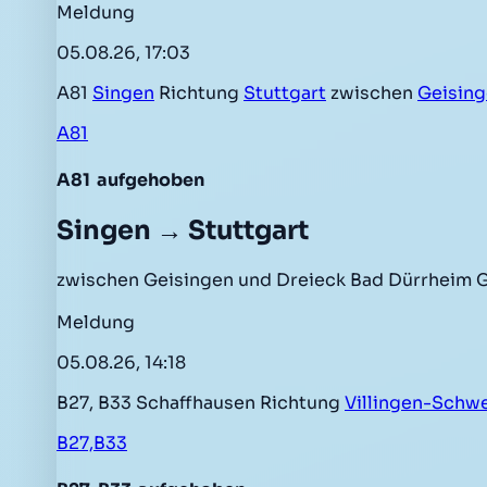
Meldung
05.08.26, 17:03
A81
Singen
Richtung
Stuttgart
zwischen
Geisin
A81
A81
aufgehoben
Singen → Stuttgart
zwischen Geisingen und Dreieck Bad Dürrheim G
Meldung
05.08.26, 14:18
B27, B33 Schaffhausen Richtung
Villingen-Schw
B27,B33