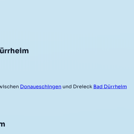
Dürrheim
wischen
Donaueschingen
und Dreieck
Bad Dürrheim
im