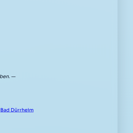
ben. —
h
Bad Dürrheim