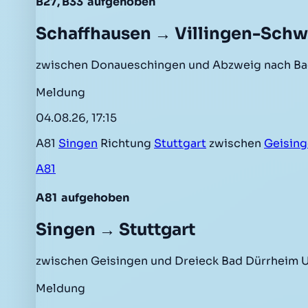
B27, B33
aufgehoben
Schaffhausen → Villingen-Sch
zwischen Donaueschingen und Abzweig nach Bad
Meldung
04.08.26, 17:15
A81
Singen
Richtung
Stuttgart
zwischen
Geisin
A81
A81
aufgehoben
Singen → Stuttgart
zwischen Geisingen und Dreieck Bad Dürrheim U
Meldung