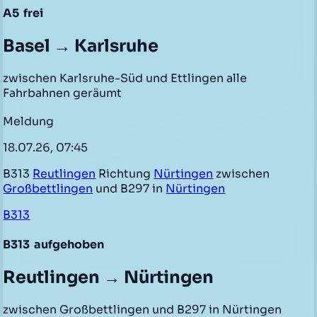
A5
frei
Basel → Karlsruhe
zwischen Karlsruhe-Süd und Ettlingen alle
Fahrbahnen geräumt
Meldung
18.07.26, 07:45
B313
Reutlingen
Richtung
Nürtingen
zwischen
Großbettlingen
und B297 in
Nürtingen
B313
B313
aufgehoben
Reutlingen → Nürtingen
zwischen Großbettlingen und B297 in Nürtingen