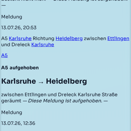
—
Meldung
13.07.26, 20:53
A5
Karlsruhe
Richtung
Heidelberg
zwischen
Ettlingen
und Dreieck
Karlsruhe
A5
A5
aufgehoben
Karlsruhe → Heidelberg
zwischen Ettlingen und Dreieck Karlsruhe Straße
geräumt
— Diese Meldung ist aufgehoben. —
Meldung
13.07.26, 12:36