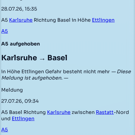
28.07.26, 15:35
A5
Karlsruhe
Richtung Basel in Höhe
Ettlingen
A5
A5
aufgehoben
Karlsruhe → Basel
in Höhe Ettlingen Gefahr besteht nicht mehr
— Diese
Meldung ist aufgehoben. —
Meldung
27.07.26, 09:34
A5 Basel Richtung
Karlsruhe
zwischen
Rastatt
-Nord
und
Ettlingen
A5