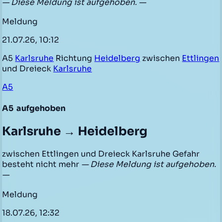
— Diese Meldung ist aufgehoben. —
Meldung
21.07.26, 10:12
A5
Karlsruhe
Richtung
Heidelberg
zwischen
Ettlingen
und Dreieck
Karlsruhe
A5
A5
aufgehoben
Karlsruhe → Heidelberg
zwischen Ettlingen und Dreieck Karlsruhe Gefahr
besteht nicht mehr
— Diese Meldung ist aufgehoben.
—
Meldung
18.07.26, 12:32