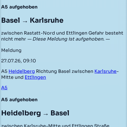
A5
aufgehoben
Basel → Karlsruhe
zwischen Rastatt-Nord und Ettlingen Gefahr besteht
nicht mehr
— Diese Meldung ist aufgehoben. —
Meldung
27.07.26, 09:10
A5
Heidelberg
Richtung Basel zwischen
Karlsruhe
-
Mitte und
Ettlingen
A5
A5
aufgehoben
Heidelberg → Basel
zwischen Karlsruhe-Mitte und Ettlingen Straße