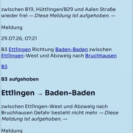
zwischen B19, Hüttlingen/B29 und Aalen Straße
wieder frei
— Diese Meldung ist aufgehoben. —
Meldung
29.07.26, 07:21
B3
Ettlingen
Richtung
Baden-Baden
zwischen
Ettlingen
-West und Abzweig nach
Bruchhausen
B3
B3
aufgehoben
Ettlingen → Baden-Baden
zwischen Ettlingen-West und Abzweig nach
Bruchhausen Gefahr besteht nicht mehr
— Diese
Meldung ist aufgehoben. —
Meldung