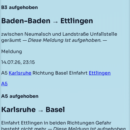
B3
aufgehoben
Baden-Baden → Ettlingen
zwischen Neumalsch und Landstraße Unfallstelle
geräumt
— Diese Meldung ist aufgehoben. —
Meldung
14.07.26, 23:15
A5
Karlsruhe
Richtung Basel Einfahrt
Ettlingen
A5
A5
aufgehoben
Karlsruhe → Basel
Einfahrt Ettlingen in beiden Richtungen Gefahr
besteht nicht mehr
— Diese Meldung ist aufgehoben.