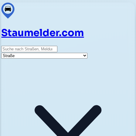
Staumelder.com
Suche
Straße