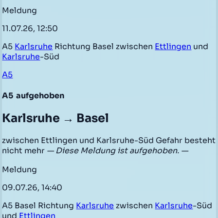
Meldung
11.07.26, 12:50
A5
Karlsruhe
Richtung Basel zwischen
Ettlingen
und
Karlsruhe
-Süd
A5
A5
aufgehoben
Karlsruhe → Basel
zwischen Ettlingen und Karlsruhe-Süd Gefahr besteht
nicht mehr
— Diese Meldung ist aufgehoben. —
Meldung
09.07.26, 14:40
A5 Basel Richtung
Karlsruhe
zwischen
Karlsruhe
-Süd
und
Ettlingen