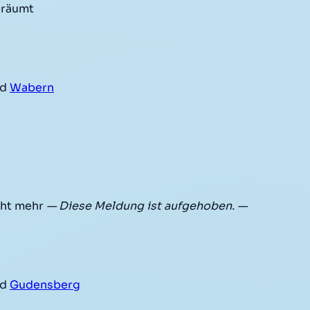
eräumt
nd
Wabern
cht mehr
— Diese Meldung ist aufgehoben. —
nd
Gudensberg