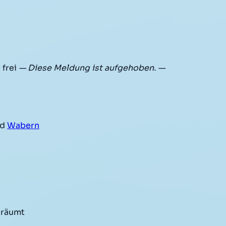
 frei
— Diese Meldung ist aufgehoben. —
nd
Wabern
eräumt