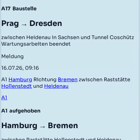
A17
Baustelle
Prag → Dresden
zwischen Heidenau in Sachsen und Tunnel Coschütz
Wartungsarbeiten beendet
Meldung
16.07.26, 09:16
A1
Hamburg
Richtung
Bremen
zwischen Raststätte
Hollenstedt
und
Heidenau
A1
A1
aufgehoben
Hamburg → Bremen
zwischen Raststätte Hollenstedt und Heidenau