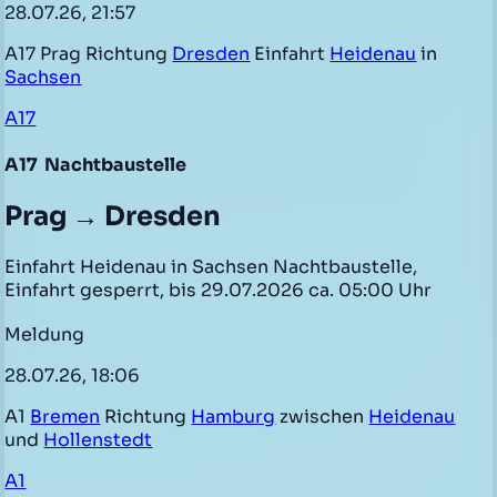
28.07.26, 21:57
A17 Prag Richtung
Dresden
Einfahrt
Heidenau
in
Sachsen
A17
A17
Nachtbaustelle
Prag → Dresden
Einfahrt Heidenau in Sachsen Nachtbaustelle,
Einfahrt gesperrt, bis 29.07.2026 ca. 05:00 Uhr
Meldung
28.07.26, 18:06
A1
Bremen
Richtung
Hamburg
zwischen
Heidenau
und
Hollenstedt
A1