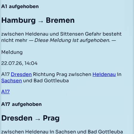
A1
aufgehoben
Hamburg → Bremen
zwischen Heidenau und Sittensen Gefahr besteht
nicht mehr
— Diese Meldung ist aufgehoben. —
Meldung
22.07.26, 14:04
A17
Dresden
Richtung Prag zwischen
Heidenau
in
Sachsen
und Bad Gottleuba
A17
A17
aufgehoben
Dresden → Prag
zwischen Heidenau in Sachsen und Bad Gottleuba