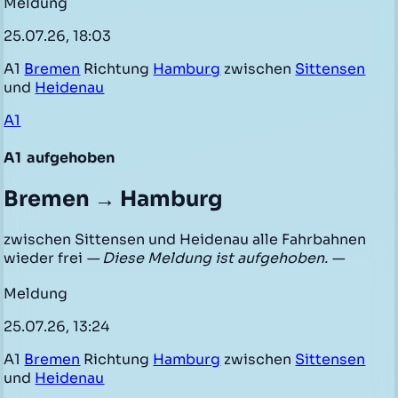
Meldung
25.07.26, 18:03
A1
Bremen
Richtung
Hamburg
zwischen
Sittensen
und
Heidenau
A1
A1
aufgehoben
Bremen → Hamburg
zwischen Sittensen und Heidenau alle Fahrbahnen
wieder frei
— Diese Meldung ist aufgehoben. —
Meldung
25.07.26, 13:24
A1
Bremen
Richtung
Hamburg
zwischen
Sittensen
und
Heidenau