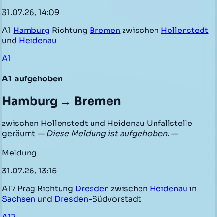
31.07.26, 14:09
A1
Hamburg
Richtung
Bremen
zwischen
Hollenstedt
und
Heidenau
A1
A1
aufgehoben
Hamburg → Bremen
zwischen Hollenstedt und Heidenau Unfallstelle
geräumt
— Diese Meldung ist aufgehoben. —
Meldung
31.07.26, 13:15
A17 Prag Richtung
Dresden
zwischen
Heidenau
in
Sachsen
und
Dresden
-Südvorstadt
A17