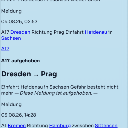
Meldung
04.08.26, 02:52
A17
Dresden
Richtung Prag Einfahrt
Heidenau
in
Sachsen
A17
A17
aufgehoben
Dresden → Prag
Einfahrt Heidenau in Sachsen Gefahr besteht nicht
mehr
— Diese Meldung ist aufgehoben. —
Meldung
03.08.26, 14:28
A1
Bremen
Richtung
Hamburg
zwischen
Sittensen