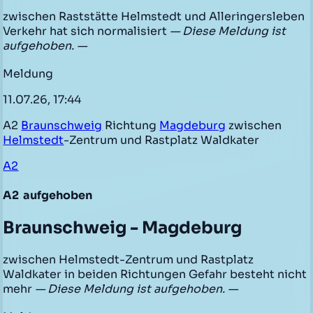
zwischen Raststätte Helmstedt und Alleringersleben
Verkehr hat sich normalisiert
— Diese Meldung ist
aufgehoben. —
Meldung
11.07.26, 17:44
A2
Braunschweig
Richtung
Magdeburg
zwischen
Helmstedt
-Zentrum und Rastplatz Waldkater
A2
A2
aufgehoben
Braunschweig - Magdeburg
zwischen Helmstedt-Zentrum und Rastplatz
Waldkater in beiden Richtungen Gefahr besteht nicht
mehr
— Diese Meldung ist aufgehoben. —