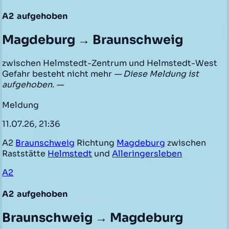
A2
aufgehoben
Magdeburg → Braunschweig
zwischen Helmstedt-Zentrum und Helmstedt-West
Gefahr besteht nicht mehr
— Diese Meldung ist
aufgehoben. —
Meldung
11.07.26, 21:36
A2
Braunschweig
Richtung
Magdeburg
zwischen
Raststätte
Helmstedt
und
Alleringersleben
A2
A2
aufgehoben
Braunschweig → Magdeburg