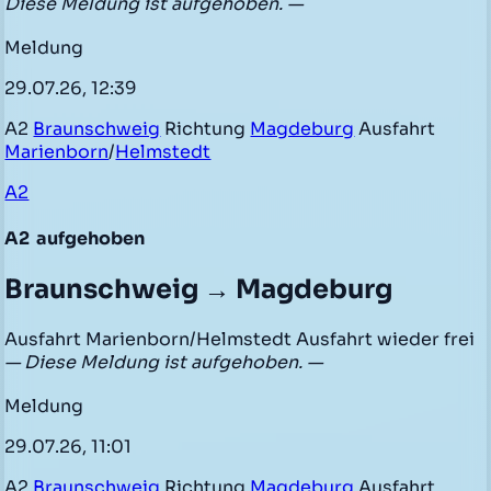
Diese Meldung ist aufgehoben. —
Meldung
29.07.26, 12:39
A2
Braunschweig
Richtung
Magdeburg
Ausfahrt
Marienborn
/
Helmstedt
A2
A2
aufgehoben
Braunschweig → Magdeburg
Ausfahrt Marienborn/Helmstedt Ausfahrt wieder frei
— Diese Meldung ist aufgehoben. —
Meldung
29.07.26, 11:01
A2
Braunschweig
Richtung
Magdeburg
Ausfahrt