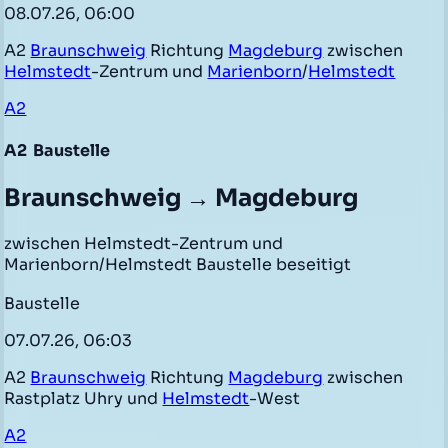
08.07.26, 06:00
A2
Braunschweig
Richtung
Magdeburg
zwischen
Helmstedt
-Zentrum und
Marienborn
/
Helmstedt
A2
A2
Baustelle
Braunschweig → Magdeburg
zwischen Helmstedt-Zentrum und
Marienborn/Helmstedt Baustelle beseitigt
Baustelle
07.07.26, 06:03
A2
Braunschweig
Richtung
Magdeburg
zwischen
Rastplatz Uhry und
Helmstedt
-West
A2