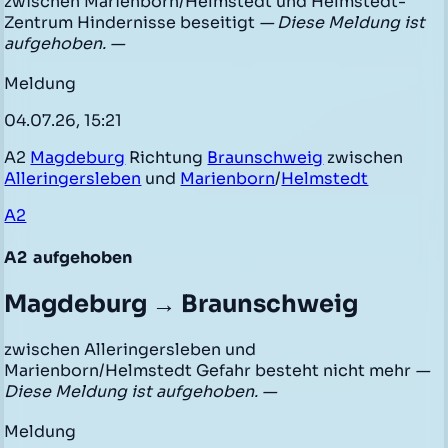
zwischen Marienborn/Helmstedt und Helmstedt-
Zentrum Hindernisse beseitigt
— Diese Meldung ist
aufgehoben. —
Meldung
04.07.26, 15:21
A2
Magdeburg
Richtung
Braunschweig
zwischen
Alleringersleben
und
Marienborn
/
Helmstedt
A2
A2
aufgehoben
Magdeburg → Braunschweig
zwischen Alleringersleben und
Marienborn/Helmstedt Gefahr besteht nicht mehr
—
Diese Meldung ist aufgehoben. —
Meldung