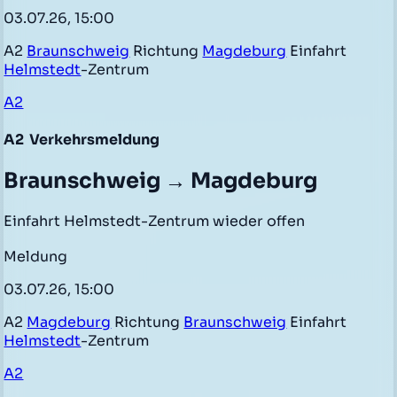
03.07.26, 15:00
A2
Braunschweig
Richtung
Magdeburg
Einfahrt
Helmstedt
-Zentrum
A2
A2
Verkehrsmeldung
Braunschweig → Magdeburg
Einfahrt Helmstedt-Zentrum wieder offen
Meldung
03.07.26, 15:00
A2
Magdeburg
Richtung
Braunschweig
Einfahrt
Helmstedt
-Zentrum
A2