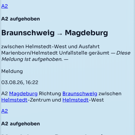
A2
A2
aufgehoben
Braunschweig → Magdeburg
zwischen Helmstedt-West und Ausfahrt
Marienborn/Helmstedt Unfallstelle geräumt
— Diese
Meldung ist aufgehoben. —
Meldung
03.08.26, 16:22
A2
Magdeburg
Richtung
Braunschweig
zwischen
Helmstedt
-Zentrum und
Helmstedt
-West
A2
A2
aufgehoben