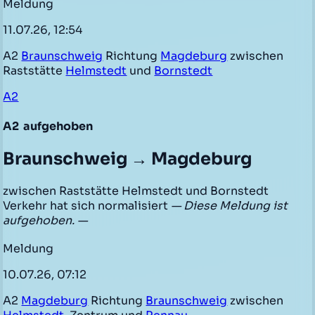
Meldung
11.07.26, 12:54
A2
Braunschweig
Richtung
Magdeburg
zwischen
Raststätte
Helmstedt
und
Bornstedt
A2
A2
aufgehoben
Braunschweig → Magdeburg
zwischen Raststätte Helmstedt und Bornstedt
Verkehr hat sich normalisiert
— Diese Meldung ist
aufgehoben. —
Meldung
10.07.26, 07:12
A2
Magdeburg
Richtung
Braunschweig
zwischen