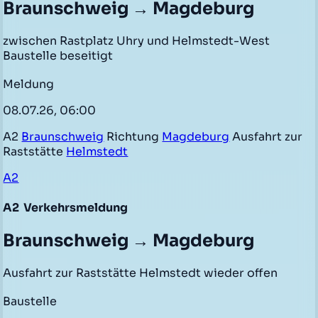
Braunschweig → Magdeburg
zwischen Rastplatz Uhry und Helmstedt-West
Baustelle beseitigt
Meldung
08.07.26, 06:00
A2
Braunschweig
Richtung
Magdeburg
Ausfahrt zur
Raststätte
Helmstedt
A2
A2
Verkehrsmeldung
Braunschweig → Magdeburg
Ausfahrt zur Raststätte Helmstedt wieder offen
Baustelle