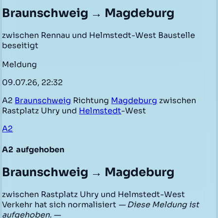
Braunschweig → Magdeburg
zwischen Rennau und Helmstedt-West Baustelle
beseitigt
Meldung
09.07.26, 22:32
A2
Braunschweig
Richtung
Magdeburg
zwischen
Rastplatz Uhry und
Helmstedt
-West
A2
A2
aufgehoben
Braunschweig → Magdeburg
zwischen Rastplatz Uhry und Helmstedt-West
Verkehr hat sich normalisiert
— Diese Meldung ist
aufgehoben. —