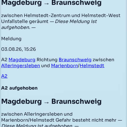
Magdeburg → Braunschweig
zwischen Helmstedt-Zentrum und Helmstedt-West
Unfallstelle geräumt
— Diese Meldung ist
aufgehoben. —
Meldung
03.08.26, 15:26
A2
Magdeburg
Richtung
Braunschweig
zwischen
Alleringersleben
und
Marienborn
/
Helmstedt
A2
A2
aufgehoben
Magdeburg → Braunschweig
zwischen Alleringersleben und
Marienborn/Helmstedt Gefahr besteht nicht mehr
—
Diese Meldung ist aufgehoben. —