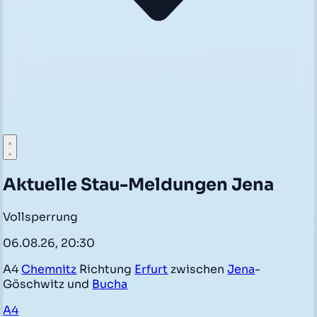
Aktuelle Stau-Meldungen Jena
Vollsperrung
06.08.26, 20:30
A4
Chemnitz
Richtung
Erfurt
zwischen
Jena
-
Göschwitz und
Bucha
A4