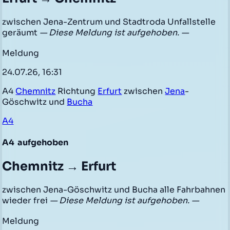
zwischen Jena-Zentrum und Stadtroda Unfallstelle
geräumt
— Diese Meldung ist aufgehoben. —
Meldung
24.07.26, 16:31
A4
Chemnitz
Richtung
Erfurt
zwischen
Jena
-
Göschwitz und
Bucha
A4
A4
aufgehoben
Chemnitz → Erfurt
zwischen Jena-Göschwitz und Bucha alle Fahrbahnen
wieder frei
— Diese Meldung ist aufgehoben. —
Meldung