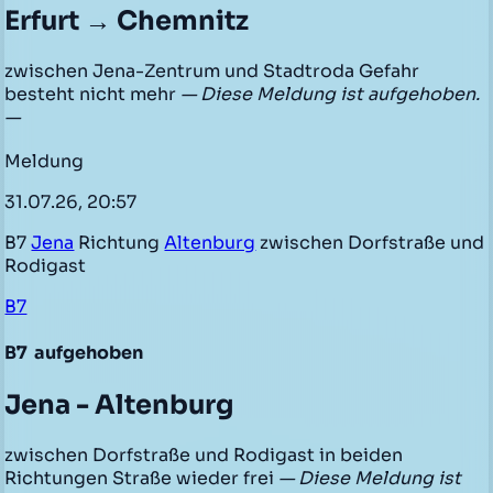
Erfurt → Chemnitz
zwischen Jena-Zentrum und Stadtroda Gefahr
besteht nicht mehr
— Diese Meldung ist aufgehoben.
—
Meldung
31.07.26, 20:57
B7
Jena
Richtung
Altenburg
zwischen Dorfstraße und
Rodigast
B7
B7
aufgehoben
Jena - Altenburg
zwischen Dorfstraße und Rodigast in beiden
Richtungen Straße wieder frei
— Diese Meldung ist