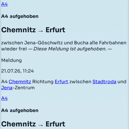
A4
A4
aufgehoben
Chemnitz → Erfurt
zwischen Jena-Göschwitz und Bucha alle Fahrbahnen
wieder frei
— Diese Meldung ist aufgehoben. —
Meldung
21.07.26, 11:24
A4
Chemnitz
Richtung
Erfurt
zwischen
Stadtroda
und
Jena
-Zentrum
A4
A4
aufgehoben
Chemnitz → Erfurt