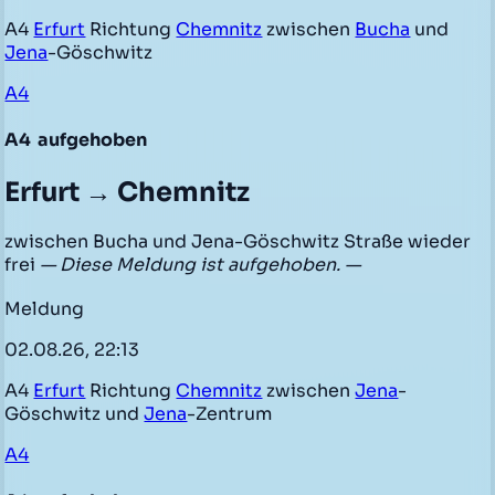
A4
Erfurt
Richtung
Chemnitz
zwischen
Bucha
und
Jena
-Göschwitz
A4
A4
aufgehoben
Erfurt → Chemnitz
zwischen Bucha und Jena-Göschwitz Straße wieder
frei
— Diese Meldung ist aufgehoben. —
Meldung
02.08.26, 22:13
A4
Erfurt
Richtung
Chemnitz
zwischen
Jena
-
Göschwitz und
Jena
-Zentrum
A4