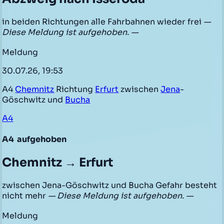
in beiden Richtungen alle Fahrbahnen wieder frei
—
Diese Meldung ist aufgehoben. —
Meldung
30.07.26, 19:53
A4
Chemnitz
Richtung
Erfurt
zwischen
Jena
-
Göschwitz und
Bucha
A4
A4
aufgehoben
Chemnitz → Erfurt
zwischen Jena-Göschwitz und Bucha Gefahr besteht
nicht mehr
— Diese Meldung ist aufgehoben. —
Meldung