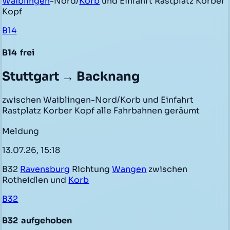
Waiblingen
-Nord/
Korb
und Einfahrt Rastplatz Korber
Kopf
B14
B14
frei
Stuttgart → Backnang
zwischen Waiblingen-Nord/Korb und Einfahrt
Rastplatz Korber Kopf alle Fahrbahnen geräumt
Meldung
13.07.26, 15:18
B32
Ravensburg
Richtung
Wangen
zwischen
Rotheidlen und
Korb
B32
B32
aufgehoben