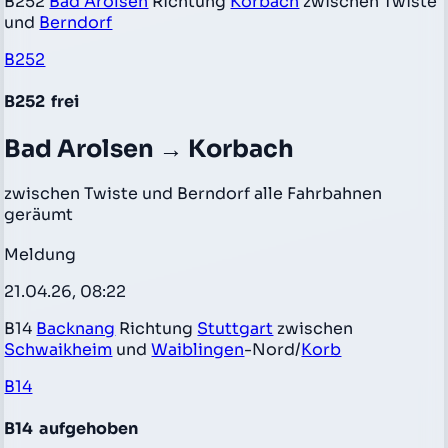
B252
Bad Arolsen
Richtung
Korbach
zwischen Twiste
und
Berndorf
B252
B252
frei
Bad Arolsen → Korbach
zwischen Twiste und Berndorf alle Fahrbahnen
geräumt
Meldung
21.04.26, 08:22
B14
Backnang
Richtung
Stuttgart
zwischen
Schwaikheim
und
Waiblingen
-Nord/
Korb
B14
B14
aufgehoben