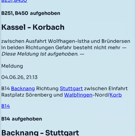
B251,B450
B251, B450
aufgehoben
Kassel - Korbach
zwischen Ausfahrt Wolfhagen-Istha und Bründersen
in beiden Richtungen Gefahr besteht nicht mehr
—
Diese Meldung ist aufgehoben. —
Meldung
04.06.26, 21:13
B14
Backnang
Richtung
Stuttgart
zwischen Einfahrt
Rastplatz Sörenberg und
Waiblingen
-Nord/
Korb
B14
B14
aufgehoben
Backnang - Stuttgart