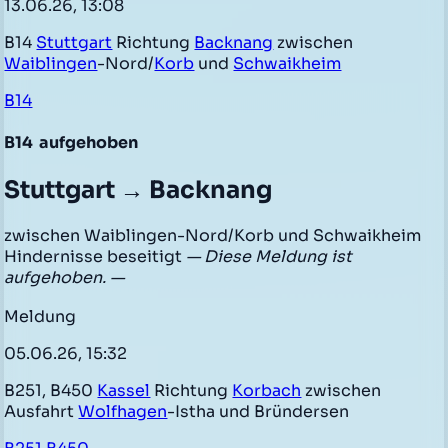
13.06.26, 13:08
B14
Stuttgart
Richtung
Backnang
zwischen
Waiblingen
-Nord/
Korb
und
Schwaikheim
B14
B14
aufgehoben
Stuttgart → Backnang
zwischen Waiblingen-Nord/Korb und Schwaikheim
Hindernisse beseitigt
— Diese Meldung ist
aufgehoben. —
Meldung
05.06.26, 15:32
B251, B450
Kassel
Richtung
Korbach
zwischen
Ausfahrt
Wolfhagen
-Istha und Bründersen