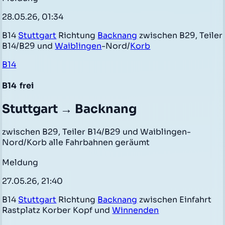
28.05.26, 01:34
B14
Stuttgart
Richtung
Backnang
zwischen B29, Teiler
B14/B29 und
Waiblingen
-Nord/
Korb
B14
B14
frei
Stuttgart → Backnang
zwischen B29, Teiler B14/B29 und Waiblingen-
Nord/Korb alle Fahrbahnen geräumt
Meldung
27.05.26, 21:40
B14
Stuttgart
Richtung
Backnang
zwischen Einfahrt
Rastplatz Korber Kopf und
Winnenden