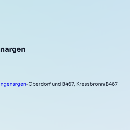
enargen
angenargen
-Oberdorf und B467, Kressbronn/B467