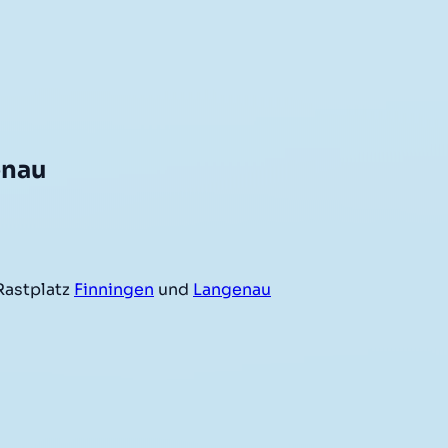
enau
Rastplatz
Finningen
und
Langenau