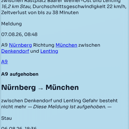
zwischen Rastplatz Baarer Weiher-Ost und Lenting
16,2 km Stau
, Durchschnittsgeschwindigkeit 22 km/h,
Zeitverlust von bis zu 38 Minuten
Meldung
07.08.26, 08:48
A9
Nürnberg
Richtung
München
zwischen
Denkendorf
und
Lenting
A9
A9
aufgehoben
Nürnberg → München
zwischen Denkendorf und Lenting Gefahr besteht
nicht mehr
— Diese Meldung ist aufgehoben. —
Stau
06.08.26, 18:36