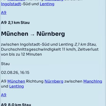
Ingolstadt
-Süd und
Lenting
A9
A9
2,1 km Stau
München → Nürnberg
zwischen Ingolstadt-Süd und Lenting
2,1 km Stau
,
Durchschnittsgeschwindigkeit 11 km/h, Zeitverlust
von bis zu 12 Minuten
Stau
02.08.26, 16:15
A9
München
Richtung
Nürnberg
zwischen
Manching
und
Lenting
A9
A9
8,0 km Stau