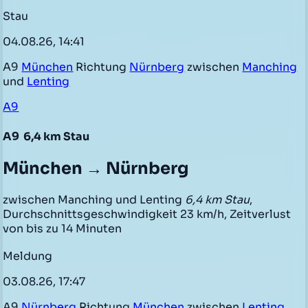
Stau
04.08.26, 14:41
A9
München
Richtung
Nürnberg
zwischen
Manching
und
Lenting
A9
A9
6,4 km Stau
München → Nürnberg
zwischen Manching und Lenting
6,4 km Stau
,
Durchschnittsgeschwindigkeit 23 km/h, Zeitverlust
von bis zu 14 Minuten
Meldung
03.08.26, 17:47
A9
Nürnberg
Richtung
München
zwischen
Lenting