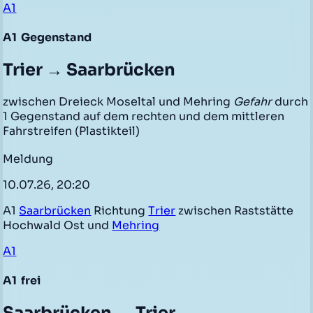
A1
A1
Gegenstand
Trier → Saarbrücken
zwischen Dreieck Moseltal und Mehring
Gefahr
durch
1 Gegenstand auf dem rechten und dem mittleren
Fahrstreifen (Plastikteil)
Meldung
10.07.26, 20:20
A1
Saarbrücken
Richtung
Trier
zwischen Raststätte
Hochwald Ost und
Mehring
A1
A1
frei