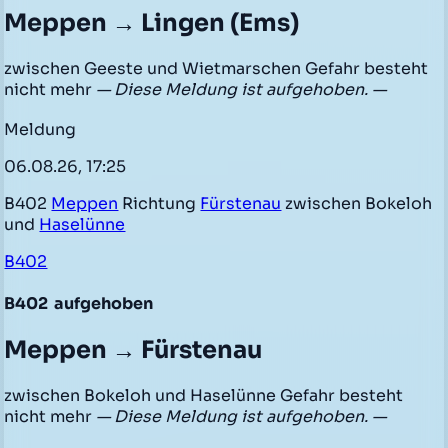
Meppen → Lingen (Ems)
zwischen Geeste und Wietmarschen Gefahr besteht
nicht mehr
— Diese Meldung ist aufgehoben. —
Meldung
06.08.26, 17:25
B402
Meppen
Richtung
Fürstenau
zwischen Bokeloh
und
Haselünne
B402
B402
aufgehoben
Meppen → Fürstenau
zwischen Bokeloh und Haselünne Gefahr besteht
nicht mehr
— Diese Meldung ist aufgehoben. —