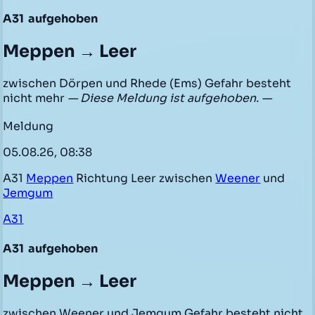
A31
aufgehoben
Meppen → Leer
zwischen Dörpen und Rhede (Ems) Gefahr besteht
nicht mehr
— Diese Meldung ist aufgehoben. —
Meldung
05.08.26, 08:38
A31
Meppen
Richtung Leer zwischen
Weener
und
Jemgum
A31
A31
aufgehoben
Meppen → Leer
zwischen Weener und Jemgum Gefahr besteht nicht