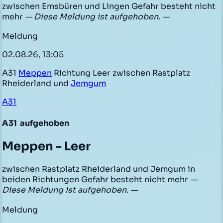
zwischen Emsbüren und Lingen Gefahr besteht nicht
mehr
— Diese Meldung ist aufgehoben. —
Meldung
02.08.26, 13:05
A31
Meppen
Richtung Leer zwischen Rastplatz
Rheiderland und
Jemgum
A31
A31
aufgehoben
Meppen - Leer
zwischen Rastplatz Rheiderland und Jemgum in
beiden Richtungen Gefahr besteht nicht mehr
—
Diese Meldung ist aufgehoben. —
Meldung