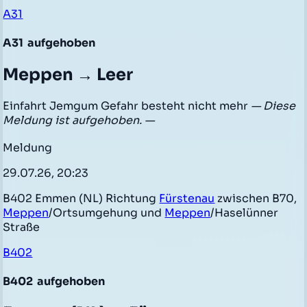
A31
A31
aufgehoben
Meppen → Leer
Einfahrt Jemgum Gefahr besteht nicht mehr
— Diese
Meldung ist aufgehoben. —
Meldung
29.07.26, 20:23
B402 Emmen (NL) Richtung
Fürstenau
zwischen B70,
Meppen
/Ortsumgehung und
Meppen
/Haselünner
Straße
B402
B402
aufgehoben