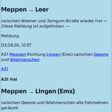
Meppen → Leer
zwischen Weener und Jemgum Straße wieder frei
—
Diese Meldung ist aufgehoben. —
Meldung
03.08.26, 12:37
A31
Meppen
Richtung
Lingen
(Ems) zwischen
Geeste
und
Wietmarschen
A31
A31
frei
Meppen → Lingen (Ems)
zwischen Geeste und Wietmarschen alle Fahrbahnen
geräumt