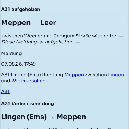
A31
aufgehoben
Meppen → Leer
zwischen Weener und Jemgum Straße wieder frei
—
Diese Meldung ist aufgehoben. —
Meldung
07.08.26, 17:49
A31
Lingen
(Ems) Richtung
Meppen
zwischen
Lingen
und
Wietmarschen
A31
A31
Verkehrsmeldung
Lingen (Ems) → Meppen