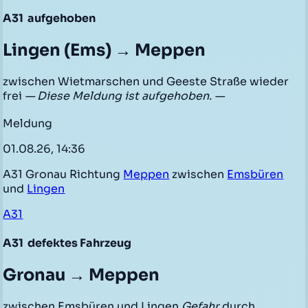
A31
aufgehoben
Lingen (Ems) → Meppen
zwischen Wietmarschen und Geeste Straße wieder
frei
— Diese Meldung ist aufgehoben. —
Meldung
01.08.26, 14:36
A31 Gronau Richtung
Meppen
zwischen
Emsbüren
und
Lingen
A31
A31
defektes Fahrzeug
Gronau → Meppen
zwischen Emsbüren und Lingen
Gefahr
durch