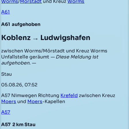
Worms
/
Mörstadt
und Kreuz
Worms
A61
A61
aufgehoben
Koblenz → Ludwigshafen
zwischen Worms/Mörstadt und Kreuz Worms
Unfallstelle geräumt
— Diese Meldung ist
aufgehoben. —
Stau
05.08.26, 07:52
A57 Nimwegen Richtung
Krefeld
zwischen Kreuz
Moers
und
Moers
-Kapellen
A57
A57
2 km Stau