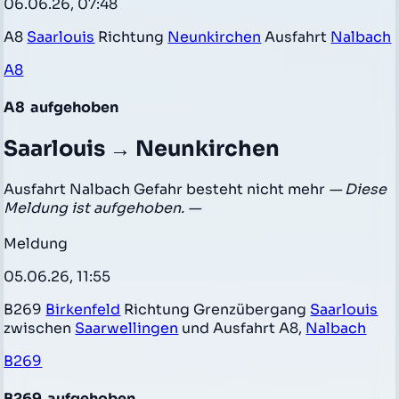
06.06.26, 07:48
A8
Saarlouis
Richtung
Neunkirchen
Ausfahrt
Nalbach
A8
A8
aufgehoben
Saarlouis → Neunkirchen
Ausfahrt Nalbach Gefahr besteht nicht mehr
— Diese
Meldung ist aufgehoben. —
Meldung
05.06.26, 11:55
B269
Birkenfeld
Richtung Grenzübergang
Saarlouis
zwischen
Saarwellingen
und Ausfahrt A8,
Nalbach
B269
B269
aufgehoben