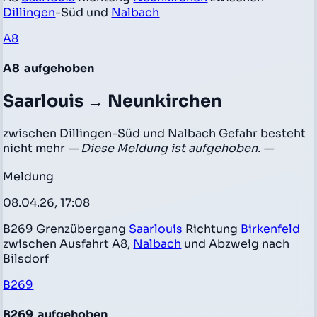
Dillingen
-Süd und
Nalbach
A8
A8
aufgehoben
Saarlouis → Neunkirchen
zwischen Dillingen-Süd und Nalbach Gefahr besteht
nicht mehr
— Diese Meldung ist aufgehoben. —
Meldung
08.04.26, 17:08
B269 Grenzübergang
Saarlouis
Richtung
Birkenfeld
zwischen Ausfahrt A8,
Nalbach
und Abzweig nach
Bilsdorf
B269
B269
aufgehoben