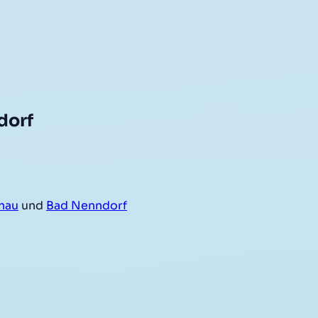
dorf
nau
und
Bad Nenndorf