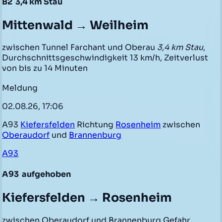
B2
3,4 km Stau
Mittenwald → Weilheim
zwischen Tunnel Farchant und Oberau
3,4 km Stau
,
Durchschnittsgeschwindigkeit 13 km/h, Zeitverlust
von bis zu 14 Minuten
Meldung
02.08.26, 17:06
A93
Kiefersfelden
Richtung
Rosenheim
zwischen
Oberaudorf
und
Brannenburg
A93
A93
aufgehoben
Kiefersfelden → Rosenheim
zwischen Oberaudorf und Brannenburg Gefahr