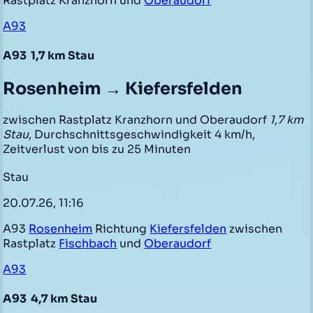
Rastplatz Kranzhorn und
Oberaudorf
A93
A93
1,7 km Stau
Rosenheim → Kiefersfelden
zwischen Rastplatz Kranzhorn und Oberaudorf
1,7 km
Stau
, Durchschnittsgeschwindigkeit 4 km/h,
Zeitverlust von bis zu 25 Minuten
Stau
20.07.26, 11:16
A93
Rosenheim
Richtung
Kiefersfelden
zwischen
Rastplatz
Fischbach
und
Oberaudorf
A93
A93
4,7 km Stau