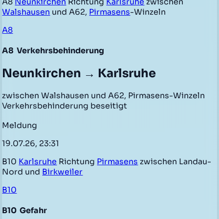
A8
Neunkirchen
Richtung
Karlsruhe
zwischen
Walshausen
und A62,
Pirmasens
-Winzeln
A8
A8
Verkehrsbehinderung
Neunkirchen → Karlsruhe
zwischen Walshausen und A62, Pirmasens-Winzeln
Verkehrsbehinderung beseitigt
Meldung
19.07.26, 23:31
B10
Karlsruhe
Richtung
Pirmasens
zwischen Landau-
Nord und
Birkweiler
B10
B10
Gefahr