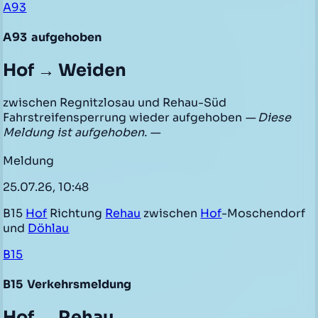
A93
A93
aufgehoben
Hof → Weiden
zwischen Regnitzlosau und Rehau-Süd
Fahrstreifensperrung wieder aufgehoben
— Diese
Meldung ist aufgehoben. —
Meldung
25.07.26, 10:48
B15
Hof
Richtung
Rehau
zwischen
Hof
-Moschendorf
und
Döhlau
B15
B15
Verkehrsmeldung
Hof → Rehau