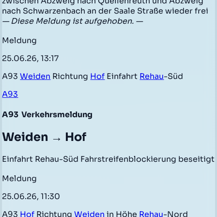
zwischen Abzweig nach Quellenreuth und Abzweig
nach Schwarzenbach an der Saale Straße wieder frei
— Diese Meldung ist aufgehoben. —
Meldung
25.06.26, 13:17
A93
Weiden
Richtung
Hof
Einfahrt
Rehau
-Süd
A93
A93
Verkehrsmeldung
Weiden → Hof
Einfahrt Rehau-Süd Fahrstreifenblockierung beseitigt
Meldung
25.06.26, 11:30
A93
Hof
Richtung
Weiden
in Höhe
Rehau
-Nord