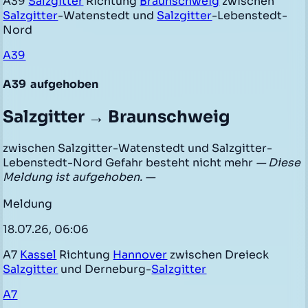
A39
Salzgitter
Richtung
Braunschweig
zwischen
Salzgitter
-Watenstedt und
Salzgitter
-Lebenstedt-
Nord
A39
A39
aufgehoben
Salzgitter → Braunschweig
zwischen Salzgitter-Watenstedt und Salzgitter-
Lebenstedt-Nord Gefahr besteht nicht mehr
— Diese
Meldung ist aufgehoben. —
Meldung
18.07.26, 06:06
A7
Kassel
Richtung
Hannover
zwischen Dreieck
Salzgitter
und Derneburg-
Salzgitter
A7