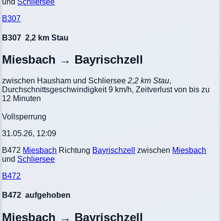
und
Schliersee
B307
B307
2,2 km Stau
Miesbach → Bayrischzell
zwischen Hausham und Schliersee
2,2 km Stau
,
Durchschnittsgeschwindigkeit 9 km/h, Zeitverlust von bis zu
12 Minuten
Vollsperrung
31.05.26, 12:09
B472
Miesbach
Richtung
Bayrischzell
zwischen
Miesbach
und
Schliersee
B472
B472
aufgehoben
Miesbach → Bayrischzell