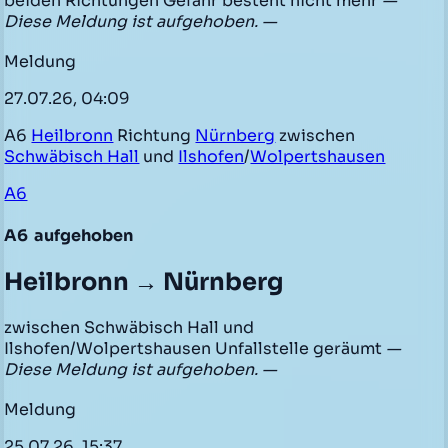
beiden Richtungen Gefahr besteht nicht mehr
—
Diese Meldung ist aufgehoben. —
Meldung
27.07.26, 04:09
A6
Heilbronn
Richtung
Nürnberg
zwischen
Schwäbisch Hall
und
Ilshofen
/
Wolpertshausen
A6
A6
aufgehoben
Heilbronn → Nürnberg
zwischen Schwäbisch Hall und
Ilshofen/Wolpertshausen Unfallstelle geräumt
—
Diese Meldung ist aufgehoben. —
Meldung
25.07.26, 15:37