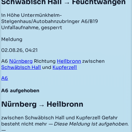
Schwäbisch Hall → Feuchtwangen
in Höhe Untermünkheim-
Steigenhaus/Autobahnzubringer A6/B19
Unfallaufnahme, gesperrt
Meldung
02.08.26, 04:21
A6
Nürnberg
Richtung
Heilbronn
zwischen
Schwäbisch Hall
und
Kupferzell
A6
A6
aufgehoben
Nürnberg → Heilbronn
zwischen Schwäbisch Hall und Kupferzell Gefahr
besteht nicht mehr
— Diese Meldung ist aufgehoben.
—