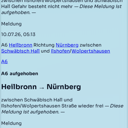
zwischen Ilshofen/Wolpertshausen und Schwäbisch
Hall Gefahr besteht nicht mehr
— Diese Meldung ist
aufgehoben. —
Meldung
10.07.26, 05:13
A6
Heilbronn
Richtung
Nürnberg
zwischen
Schwäbisch Hall
und
Ilshofen
/
Wolpertshausen
A6
A6
aufgehoben
Heilbronn → Nürnberg
zwischen Schwäbisch Hall und
Ilshofen/Wolpertshausen Straße wieder frei
— Diese
Meldung ist aufgehoben. —
Meldung