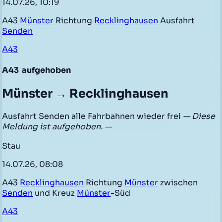
14.07.26, 10:19
A43
Münster
Richtung
Recklinghausen
Ausfahrt
Senden
A43
A43
aufgehoben
Münster → Recklinghausen
Ausfahrt Senden alle Fahrbahnen wieder frei
— Diese
Meldung ist aufgehoben. —
Stau
14.07.26, 08:08
A43
Recklinghausen
Richtung
Münster
zwischen
Senden
und Kreuz
Münster
-Süd
A43