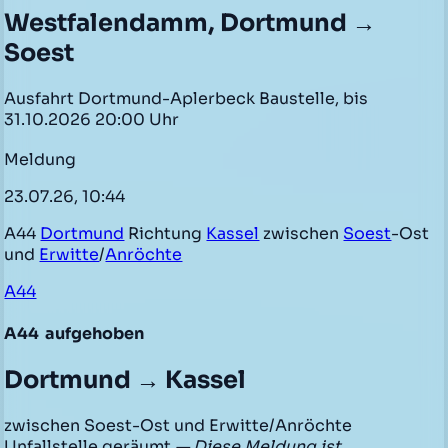
Westfalendamm, Dortmund →
Soest
Ausfahrt Dortmund-Aplerbeck Baustelle, bis
31.10.2026 20:00 Uhr
Meldung
23.07.26, 10:44
A44
Dortmund
Richtung
Kassel
zwischen
Soest
-Ost
und
Erwitte
/
Anröchte
A44
A44
aufgehoben
Dortmund → Kassel
zwischen Soest-Ost und Erwitte/Anröchte
Unfallstelle geräumt
— Diese Meldung ist