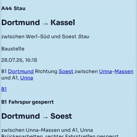
A44
Stau
Dortmund → Kassel
zwischen Werl-Süd und Soest
Stau
Baustelle
28.07.26, 16:18
B1
Dortmund
Richtung
Soest
zwischen
Unna
-
Massen
und A1,
Unna
B1
B1
Fahrspur gesperrt
Dortmund → Soest
zwischen Unna-Massen und A1, Unna
Brückenarbeiten, rechter Fahrstreifen gesperrt,