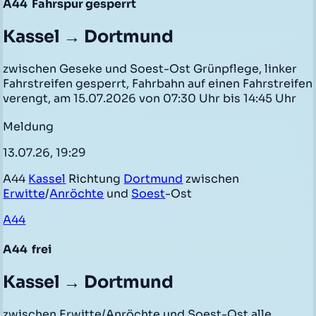
A44
Fahrspur gesperrt
Kassel → Dortmund
zwischen Geseke und Soest-Ost Grünpflege, linker
Fahrstreifen gesperrt, Fahrbahn auf einen Fahrstreifen
verengt, am 15.07.2026 von 07:30 Uhr bis 14:45 Uhr
Meldung
13.07.26, 19:29
A44
Kassel
Richtung
Dortmund
zwischen
Erwitte
/
Anröchte
und
Soest
-Ost
A44
A44
frei
Kassel → Dortmund
zwischen Erwitte/Anröchte und Soest-Ost alle