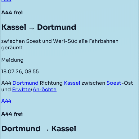
A44
frei
Kassel → Dortmund
zwischen Soest und Werl-Süd alle Fahrbahnen
geräumt
Meldung
18.07.26, 08:55
A44
Dortmund
Richtung
Kassel
zwischen
Soest
-Ost
und
Erwitte
/
Anröchte
A44
A44
frei
Dortmund → Kassel