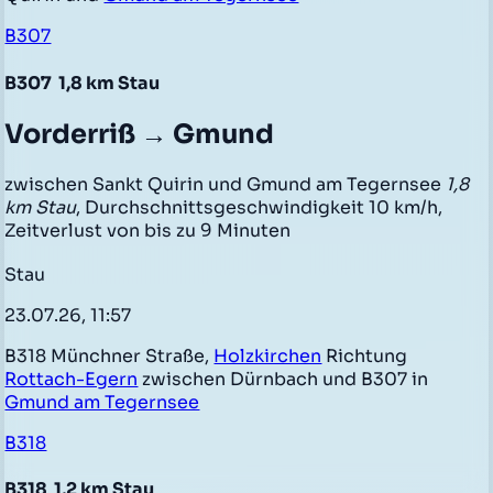
B307
B307
1,8 km Stau
Vorderriß → Gmund
zwischen Sankt Quirin und Gmund am Tegernsee
1,8
km Stau
, Durchschnittsgeschwindigkeit 10 km/h,
Zeitverlust von bis zu 9 Minuten
Stau
23.07.26, 11:57
B318 Münchner Straße,
Holzkirchen
Richtung
Rottach-Egern
zwischen Dürnbach und B307 in
Gmund am Tegernsee
B318
B318
1,2 km Stau