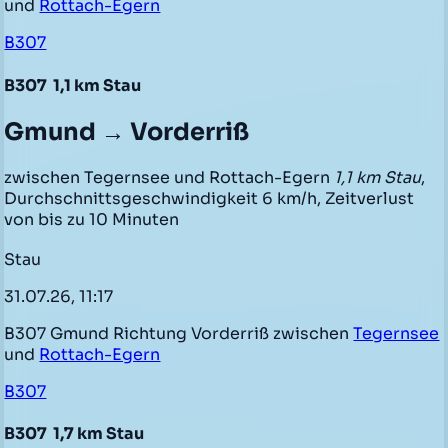
und
Rottach-Egern
B307
B307
1,1 km Stau
Gmund → Vorderriß
zwischen Tegernsee und Rottach-Egern
1,1 km Stau
,
Durchschnittsgeschwindigkeit 6 km/h, Zeitverlust
von bis zu 10 Minuten
Stau
31.07.26, 11:17
B307 Gmund Richtung Vorderriß zwischen
Tegernsee
und
Rottach-Egern
B307
B307
1,7 km Stau