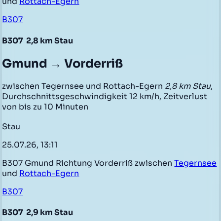
und
Rottach-Egern
B307
B307
2,8 km Stau
Gmund → Vorderriß
zwischen Tegernsee und Rottach-Egern
2,8 km Stau
,
Durchschnittsgeschwindigkeit 12 km/h, Zeitverlust
von bis zu 10 Minuten
Stau
25.07.26, 13:11
B307 Gmund Richtung Vorderriß zwischen
Tegernsee
und
Rottach-Egern
B307
B307
2,9 km Stau