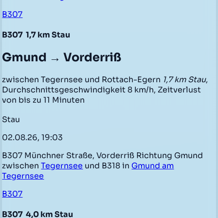
B307
B307
1,7 km Stau
Gmund → Vorderriß
zwischen Tegernsee und Rottach-Egern
1,7 km Stau
,
Durchschnittsgeschwindigkeit 8 km/h, Zeitverlust
von bis zu 11 Minuten
Stau
02.08.26, 19:03
B307 Münchner Straße, Vorderriß Richtung Gmund
zwischen
Tegernsee
und B318 in
Gmund am
Tegernsee
B307
B307
4,0 km Stau