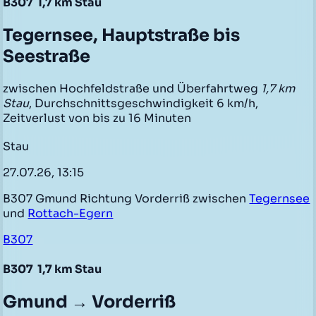
B307
1,7 km Stau
Tegernsee, Hauptstraße bis
Seestraße
zwischen Hochfeldstraße und Überfahrtweg
1,7 km
Stau
, Durchschnittsgeschwindigkeit 6 km/h,
Zeitverlust von bis zu 16 Minuten
Stau
27.07.26, 13:15
B307 Gmund Richtung Vorderriß zwischen
Tegernsee
und
Rottach-Egern
B307
B307
1,7 km Stau
Gmund → Vorderriß