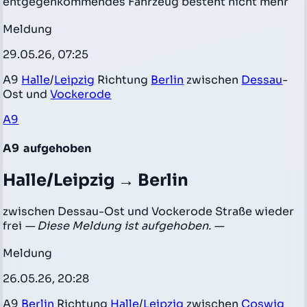
entgegenkommendes Fahrzeug besteht nicht mehr
Meldung
29.05.26, 07:25
A9
Halle
/
Leipzig
Richtung
Berlin
zwischen
Dessau
-
Ost und
Vockerode
A9
A9
aufgehoben
Halle/Leipzig → Berlin
zwischen Dessau-Ost und Vockerode Straße wieder
frei
— Diese Meldung ist aufgehoben. —
Meldung
26.05.26, 20:28
A9
Berlin
Richtung
Halle
/
Leipzig
zwischen
Coswig